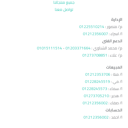
جميع منتجاتنا
تواصل معنا
الإدارة
م/ منصور :
01225510214
ا/ اسراء :
01212356007
الدعم الفنى
م/ محمد الشناوي :
01203371664
-
01015111514
م/ علاء :
01273708851
المبيعات
ا/ منة :
01212353706
ا/ مي :
01228245519
ا/ سماء :
01228245573
ا/ هدير :
01273705210
ا/ صفاء :
01212356002
الحسابات
ا/ احمد :
01212356002