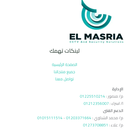
لينكات تهمك
الصفحة الرئيسية
جميع منتجاتنا
تواصل معنا
الإدارة
م/ منصور :
01225510214
ا/ اسراء :
01212356007
الدعم الفنى
م/ محمد الشناوي :
01203371664
-
01015111514
م/ علاء :
01273708851