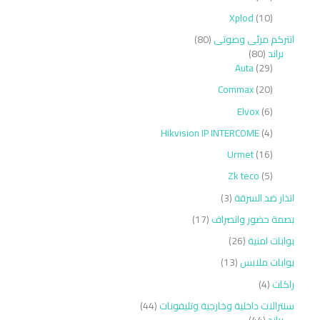
Xplod
10
انتركم مرئى وصوتى
80
براند
80
Auta
29
Commax
20
Elvox
6
Hikvision IP INTERCOME
4
Urmet
16
Zk teco
5
انذار ضد السرقة
3
بصمة حضور وانصراف
17
بوابات امنية
26
بوابات ملابس
13
راكات
4
سنترالات داخلية وخارجية وتليفونات
44
براند
44