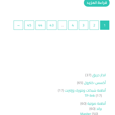
قراءة المزيد
←
45
44
43
…
4
3
2
1
انذار حريق
37
أكسس-كنترول
65
أنظمة شبكات ونتورك وإنترنت
17
TP-link
17
أنظمة صوتية
60
براند
60
Master
50