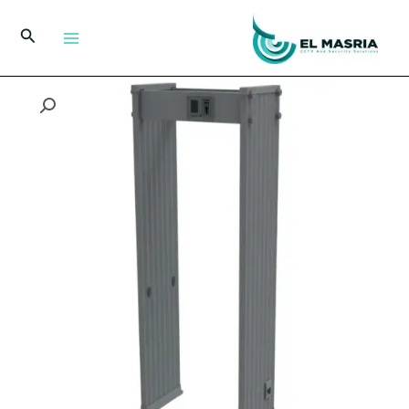
خطي
لى
البحث
لمحتوى