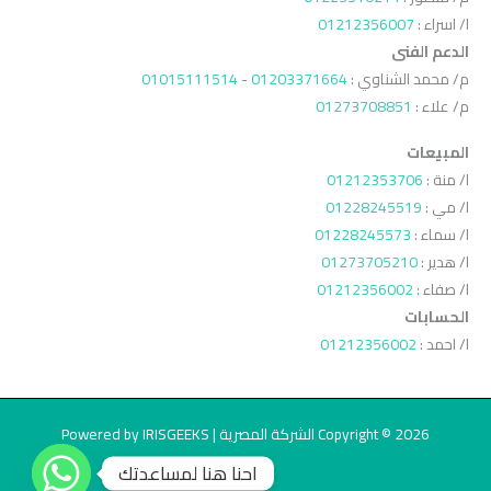
ا/ اسراء :
01212356007
الدعم الفنى
م/ محمد الشناوي :
01203371664
-
01015111514
م/ علاء :
01273708851
المبيعات
ا/ منة :
01212353706
ا/ مي :
01228245519
ا/ سماء :
01228245573
ا/ هدير :
01273705210
ا/ صفاء :
01212356002
الحسابات
ا/ احمد :
01212356002
Copyright © 2026 الشركة المصرية | Powered by IRISGEEKS
احنا هنا لمساعدتك