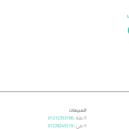
M
المبيعات
ا/ منة :
01212353706
ا/ مي :
01228245519