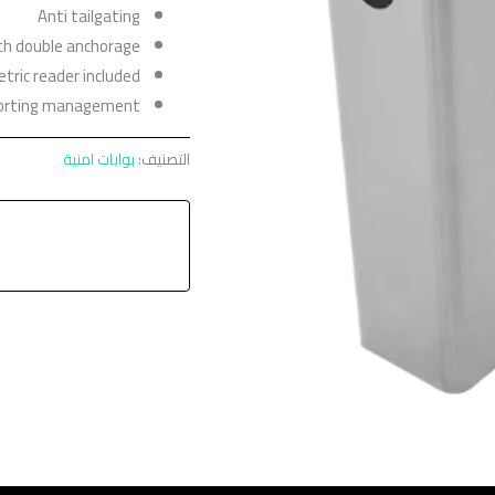
Anti tailgating
th double anchorage
etric reader included
eporting management
التصنيف:
بوابات امنية