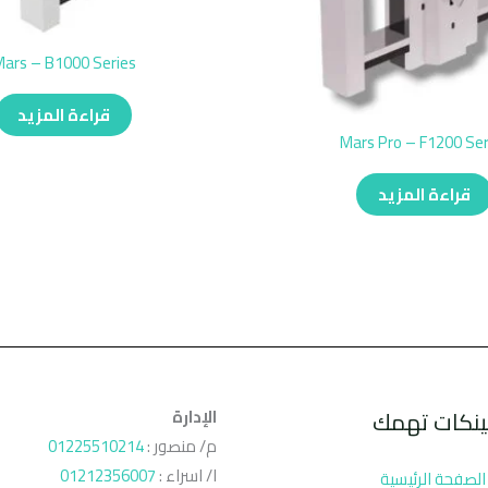
ars – B1000 Series
قراءة المزيد
Mars Pro – F1200 Ser
قراءة المزيد
ينكات تهمك
الإدارة
م/ منصور :
01225510214
ا/ اسراء :
01212356007
الصفحة الرئيسية