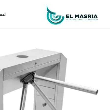
خطي
لى
الصف
لمحتوى