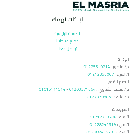
لينكات تهمك
الصفحة الرئيسية
جميع منتجاتنا
تواصل معنا
الإدارة
م/ منصور :
01225510214
ا/ اسراء :
01212356007
الدعم الفنى
م/ محمد الشناوي :
01203371664
-
01015111514
م/ علاء :
01273708851
المبيعات
ا/ منة :
01212353706
ا/ مي :
01228245519
ا/ سماء :
01228245573