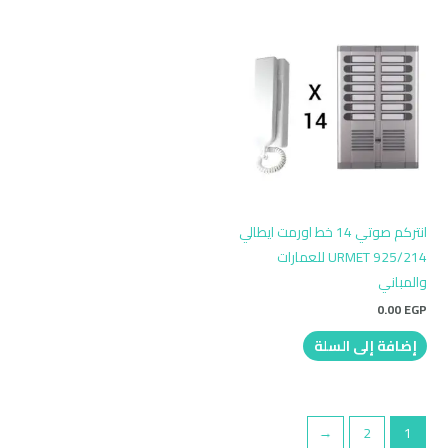
انتركم صوتي 14 خط اورمت ايطالي
URMET 925/214 للعمارات
والمباني
0.00
EGP
إضافة إلى السلة
←
2
1