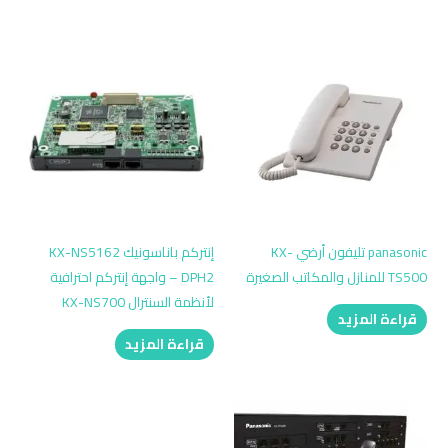
panasonic تليفون أرضي KX-
إنتركم باناسونيك KX-NS5162
TS500 للمنازل والمكاتب الصغيرة
DPH2 – واجهة إنتركم احترافية
لأنظمة السنترال KX-NS700
قراءة المزيد
قراءة المزيد