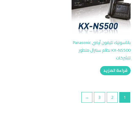
باناسونيك تليفون أرضي Panasonic
KX-NS500 نظام سنترال متطور
للشركات
قراءة المزيد
←
3
2
1