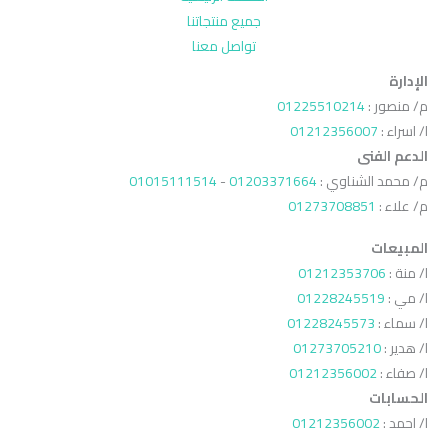
جميع منتجاتنا
تواصل معنا
الإدارة
م/ منصور :
01225510214
ا/ اسراء :
01212356007
الدعم الفنى
م/ محمد الشناوي :
01203371664
-
01015111514
م/ علاء :
01273708851
المبيعات
ا/ منة :
01212353706
ا/ مي :
01228245519
ا/ سماء :
01228245573
ا/ هدير :
01273705210
ا/ صفاء :
01212356002
الحسابات
ا/ احمد :
01212356002