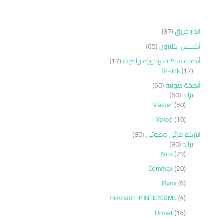
انذار حريق
37
أكسس-كنترول
65
أنظمة شبكات ونتورك وإنترنت
17
TP-link
17
أنظمة صوتية
60
براند
60
Master
50
Xplod
10
انتركم مرئى وصوتى
80
براند
80
Auta
29
Commax
20
Elvox
6
Hikvision IP INTERCOME
4
Urmet
16