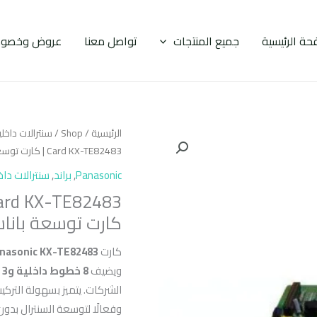
حة الرئيسية
جميع المنتجات
تواصل معنا
عروض وخصوم
الرئيسية
/
Shop
/
سنترالات داخل
Card KX-TE82483 | كارت توسعة باناسونيك 8 داخلي 3 خارجي
Panasonic
,
براند
,
سنترالات داخ
كارت توسعة باناسونيك 8 داخ
كارت
nasonic KX-TE82483
ويضيف
8 خطوط داخلية و3 خطوط خارجية
وفعالًا لتوسعة السنترال بدون 