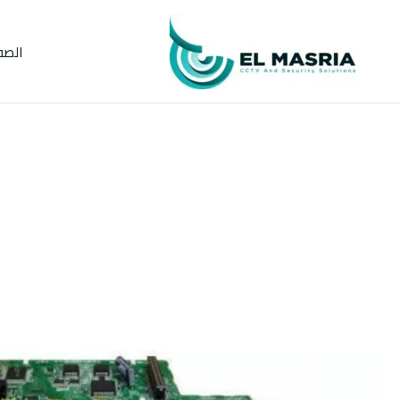
خطي
لى
الصف
لمحتوى