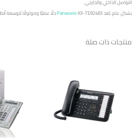
التواصل الداخلي والخارجي.
بشكل عام، يُعد
KX-TE82483 حلًا عمليًا وموثوقًا لتوسعة أنظمة السنترال من باناسونيك، مع أداء ثابت وسهولة في التركيب، مما يجعله خيارًا اقتصاديًا لزيادة سعة نظام الاتصالات بدون استبدال السنترال بالكامل.
Panasonic
منتجات ذات صلة