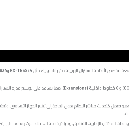
ة مخصص لأنظمة السنترال الهجينة من باناسونيك مثل
KX-TES824 وKX-TEM824
و
8 خطوط داخلية (Extensions)
، مما يساعد على توسيع قدرة السنترا
 وحدة السنترال الرئيسية، وهو يعمل كتحديث مباشر للنظام بدون الحاجة إلى تغيير الجهاز الأس
ت.
لي في الشركات الصغيرة والمتوسطة، المكاتب الإدارية، الفنادق، ومراكز خدمة العملاء، ح