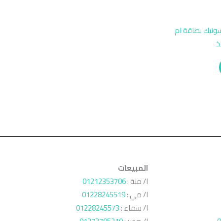
Panasonic  – باناسونيك بطاقة ام
المبيعات
ا/ منة :
01212353706
ا/ مي :
01228245519
ا/ سماء :
01228245573