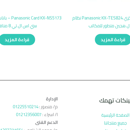
باناسونيك مركزي Panasonic KX-TES824 نظام
Card KX-NS5173
ال هجين متطور للمكاتب
سي اس ال تي 8 منافذ
قراءة المزيد
قراءة المزيد
ينكات تهمك
الإدارة
م/ منصور :
01225510214
ا/ اسراء :
01212356007
الصفحة الرئيسية
الدعم الفنى
جميع منتجاتنا