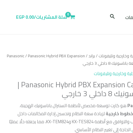
البحث
ات
سلة المشتريات/
0.00
EGP
ية وخارجية وتليفونات
/
براند
/
/ Panasonic Hybrid PBX Expansion
Panasonic
لية وخارجية وتليفونات
Panasonic Hybrid PBX Expansion Card KX-TE82483 |
لي 3 خارجي
Pa
هو كارت توسعة مخصص لأنظمة السنترال باناسونيك الهجينة،
لزيادة سعة النظام وتحسين إدارة المكالمات داخل
الشركات. يتميز بسهولة التركيب والتوافق مع أنظمة KX-TES824 وKX-TEM824، مما يجعله حلًا عمليًا
الحاجة إلى تغيير النظام الأساسي.