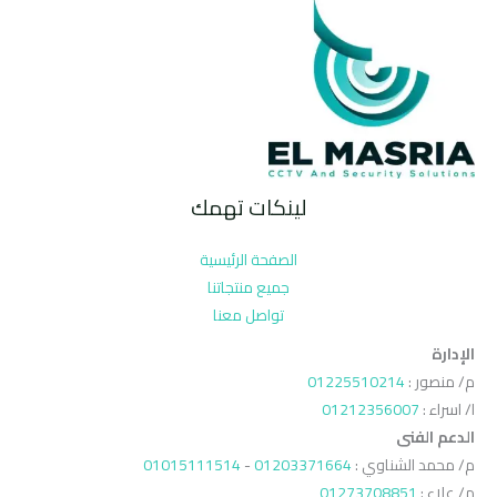
لينكات تهمك
الصفحة الرئيسية
جميع منتجاتنا
تواصل معنا
الإدارة
م/ منصور :
01225510214
ا/ اسراء :
01212356007
الدعم الفنى
م/ محمد الشناوي :
01203371664
-
01015111514
م/ علاء :
01273708851