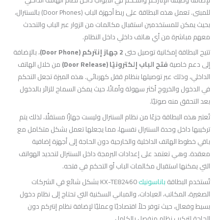
للمبنى. تعمل هذه البطاقة على ربط أجهزة الباب (Door Phones) بالسنترال،
بحيث يمكن للمستخدمين استقبال مكالمات من الزوار عبر الباب والتحدث
معهم مباشرة من أي هاتف داخلي داخل النظام.
تتيح البطاقة إمكانية توصيل حتى
2 جهاز إنتركم (Door Phone)
، بالإضافة
إلى دعم خاصية
فتح الباب إلكترونيًا (Door Release)
من خلال الهاتف
الداخلي، وذلك عبر توصيلها بنظام قفل كهربائي. هذه الميزة تجعل التحكم
في الدخول والخروج أكثر سهولة وأمانًا، حيث يمكن السماح للزائر بالدخول
بعد التحقق منه صوتيًا.
تُعتبر هذه البطاقة جزءًا من نظام السنترال وليست جهازًا مستقلًا، لذلك يتم
تركيبها داخل وحدة السنترال نفسها، مما يجعلها تعمل بشكل متكامل مع
باقي خطوط الهاتف الداخلية والخارجية دون الحاجة إلى أجهزة إضافية
معقدة. وهي تعتمد على إعدادات البرمجة داخل السنترال لتحديد الهواتف
التي يمكنها استقبال مكالمات الباب أو التحكم في فتحه.
تُستخدم البطاقة
باناسونيك
KX-TE82460 بشكل شائع في الشركات
الصغيرة، المكاتب، العيادات، والمباني السكنية التي تحتاج إلى نظام دخول
بسيط وفعال، حيث توفر حلاً اقتصاديًا وعمليًا لإضافة نظام إنتركم دون
الحاجة لتركيب نظام منفصل بالكامل.