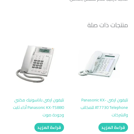
منتجات ذات صلة
تليفون ارضي Panasonic KX-
تليفون ارضي باناسونيك مكتبي
AT7730 Telephone للمكاتب
Panasonic KX-TS880 أداء ثابت
والشركات
وجودة صوت
قراءة المزيد
قراءة المزيد