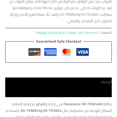
الأبواب، حيث تتيح التواصل مع الزوار من خلال أجهزة الباب وفتح الأبواب عن
بُعد عبر الهاتف الداخلي. تدعم حتى جهازين Door Phone، ومتوافقة مع
سنترالات KX-TES824 وKX-TEM824، وتُعد حلًا عمليًا لتعزيز الأمان وإدارة
الدخول داخل الشركات والمباني.
التصنيفات:
Panasonic
,
براند
,
سنترالات داخلية وخارجية وتليفونات
Guaranteed Safe Checkout
الوصف
مراجعات (0)
بطاقة
Panasonic KX-TE82460
هي وحدة
إنتركم
مخصصة لأنظمة
السنترال الهجينة من باناسونيك مثل
KX-TES824 وKX-TEM824
، وتُستخدم
لإضافة وظيفة الإنتركم والتحكم في الأبواب داخل نظام الهاتف الداخلي