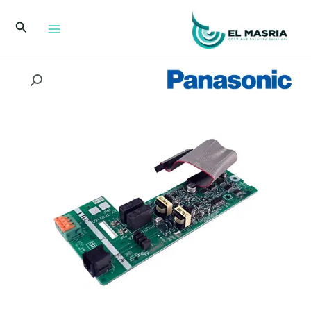
خطي
لى
البحث
لمحتوى