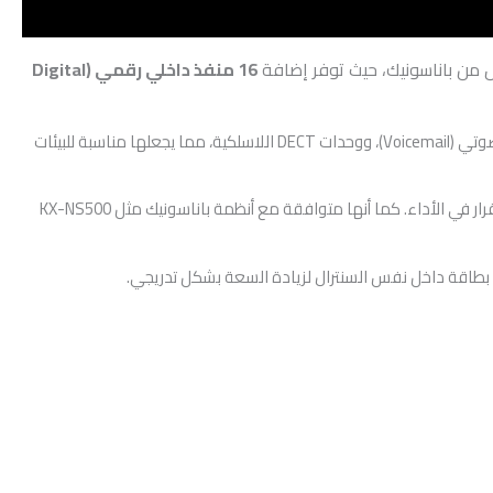
 من باناسونيك، حيث توفر إضافة
16 منفذ داخلي رقمي (Digital
تدعم بطاقة توسعة 16 منفذ باناسونيك توصيل الهواتف الرقمية من سلسلة Panasonic KX-DT، بالإضافة إلى أجهزة الكونسول (DSS)، وأنظمة الرد الصوتي (Voicemail)، ووحدات DECT اللاسلكية، مما يجعلها مناسبة للبيئات
KX-NS5172 بإمكانية ربط عدد أكبر من المستخدمين داخل المؤسسة مع الحفاظ على جودة اتصال عالية واستقرار في الأداء. كما أنها متوافقة مع أنظمة باناسونيك مثل KX-NS500
ن بطاقة داخل نفس السنترال لزيادة السعة بشكل تدريجي.