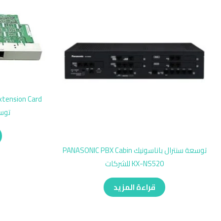
توسعة 8 خط
توسعة سنترال باناسونيك PANASONIC PBX Cabin
KX-NS520 للشركات
قراءة المزيد