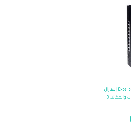
Excelltel MS108-GSM Mini Wireless PBX | سنترال
هاتف لاسلكي بشريحة SIM للشركات والمكاتب 8