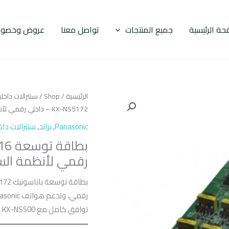
حة الرئيسية
جميع المنتجات
تواصل معنا
عروض وخصوم
الرئيسية
/
Shop
/
سنترالات داخل
KX-NS5172 – داخلي رقمي لأنظمة السنترال الاحترافية
Panasonic
,
براند
,
سنترالات داخ
رقمي لأنظمة السنت
توافق كامل مع KX-NS500 وKX-NS700.