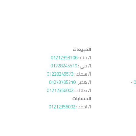
المبيعات
ا/ منة :
01212353706
ا/ مي :
01228245519
ا/ سماء :
01228245573
0
-
ا/ هدير :
01273705210
ا/ صفاء :
01212356002
الحسابات
ا/ احمد :
01212356002