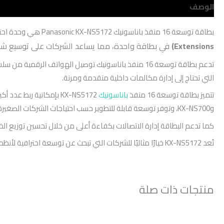
الوصف
مراجعات (0)
بطاقة توسعة 16 منفذ باناسونيك Panasonic KX-NS5172 هي وحدة احترافية تُستخدم لزيادة عدد
Extensions)
في بطاقة واحدة، مما يساعد الشركات على توسيع شبكة 
التي تحتاج إلى إدارة مكالمات داخلية متقدمة ومرنة.
تتميز بطاقة توسعة 16 منفذ
باناسونيك
وKX-NS700، وتوفر توسعة قابلة للتطوير حسب احتياجات الشركات الصغيرة والمتوسطة والكبيرة.
كما تدعم البطاقة إدارة الاتصالات بكفاءة أعلى من خلال تحسين توزيع ال
تُعد KX-NS5172 خيارًا مثاليًا للشركات التي تبحث عن توسعة احترافية لأنظمة الاتصال الداخلي مع الحفاظ على الاعتمادية العالية وسهولة الإدارة.
منتجات ذات صلة