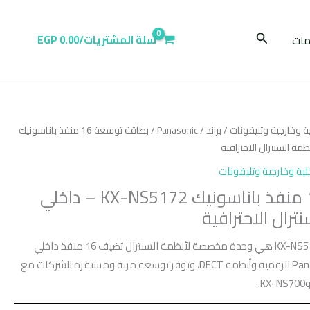
البحث
ات
سلة المشتريات/
0.00
EGP
ية وخارجية وتليفونات
/
براند
/
Panasonic
/ بطاقة توسعة 16 منفذ باناسونيك
لية وخارجية وتليفونات
بطاقة توسعة 16 منفذ باناسونيك KX-NS5172 – داخلي
رال الاحترافية
بطاقة توسعة باناسونيك KX-NS5172 هي وحدة مخصصة لأنظمة السنترال تضيف 16 منفذ داخلي
رقمي، وتدعم هواتف Panasonic الرقمية وأنظمة DECT، وتوفر توسعة مرنة ومستقرة للشركات مع