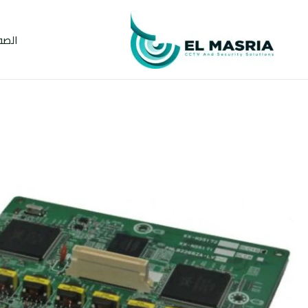
خطي
لى
الصف
لمحتوى