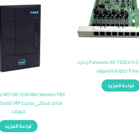
Panasonic KX-TE82474 Extension Card | كارت
وط باناسونيك
قراءة المزيد
تحويلات
قراءة المزيد