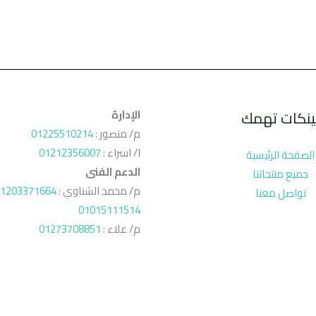
ينكات تهمك
الإدارة
م/ منصور :
01225510214
ا/ اسراء :
01212356007
الصفحة الرئيسية
الدعم الفنى
جميع منتجاتنا
م/ محمد الشناوي :
1203371664
تواصل معنا
01015111514
م/ علاء :
01273708851