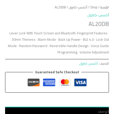
الرئيسية
/
Shop
/
أكسس-كنترول
/ AL20DB
أكسس-كنترول
AL20DB
Lever Lock With Touch Screen and Bluetooth-Fingerprint Features ·
30mm Thinness · Alarm Mode · Back Up Power · BLE 4.0 · Lock Out
Mode · Random Password · Reversible Handle Design · Voice Guide
Programming · Volume Adjustment
التصنيف:
أكسس-كنترول
Guaranteed Safe Checkout
الوصف