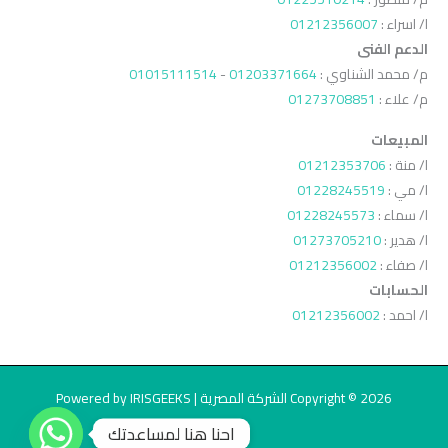
ا/ اسراء :
01212356007
الدعم الفنى
م/ محمد الشناوي :
01203371664
-
01015111514
م/ علاء :
01273708851
المبيعات
ا/ منة :
01212353706
ا/ مي :
01228245519
ا/ سماء :
01228245573
ا/ هدير :
01273705210
ا/ صفاء :
01212356002
الحسابات
ا/ احمد :
01212356002
Copyright © 2026 الشركة المصرية | Powered by IRISGEEKS
احنا هنا لمساعدتك