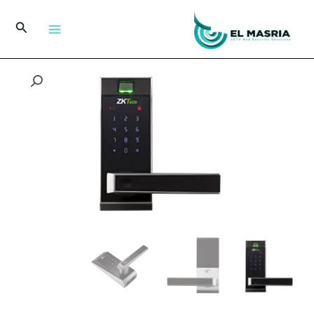
خطي
لى
البحث
لمحتوى