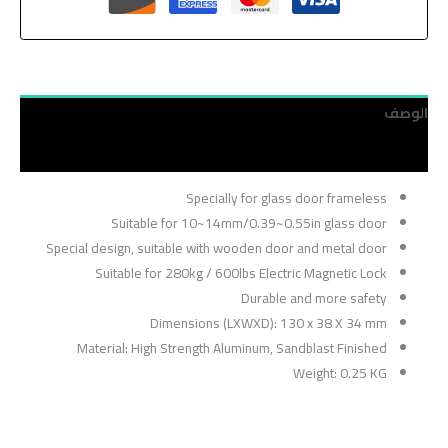
الوصف
مراجعات (0)
Specially for glass door frameless
Suitable for 10~14mm/0.39~0.55in glass door
Special design, suitable with wooden door and metal door
Suitable for 280kg / 600lbs Electric Magnetic Lock
Durable and more safety
Dimensions (LXWXD): 130 x 38 X 34 mm
Material: High Strength Aluminum, Sandblast Finished
Weight: 0.25 KG