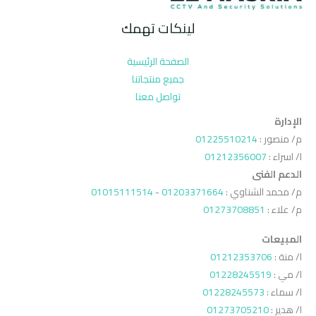
لينكات تهمك
الصفحة الرئيسية
جميع منتجاتنا
تواصل معنا
الإدارة
م/ منصور :
01225510214
ا/ اسراء :
01212356007
الدعم الفنى
م/ محمد الشناوي :
01203371664
-
01015111514
م/ علاء :
01273708851
المبيعات
ا/ منة :
01212353706
ا/ مي :
01228245519
ا/ سماء :
01228245573
ا/ هدير :
01273705210