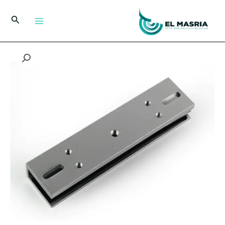
خطي
لى
البحث
لمحتوى