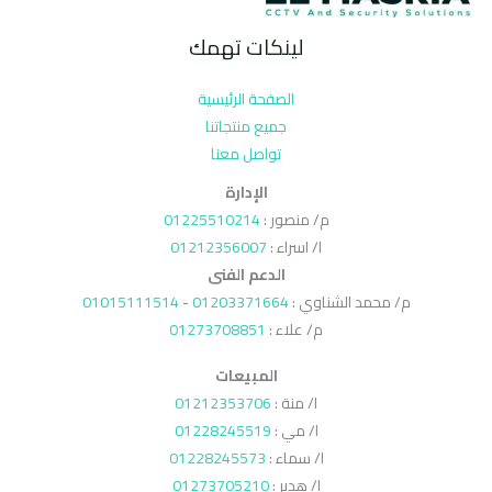
لينكات تهمك
الصفحة الرئيسية
جميع منتجاتنا
تواصل معنا
الإدارة
م/ منصور :
01225510214
ا/ اسراء :
01212356007
الدعم الفنى
م/ محمد الشناوي :
01203371664
-
01015111514
م/ علاء :
01273708851
المبيعات
ا/ منة :
01212353706
ا/ مي :
01228245519
ا/ سماء :
01228245573
ا/ هدير :
01273705210