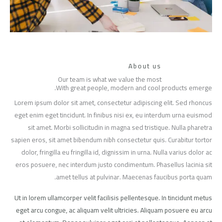
About us
Our team is what we value the most
With great people, modern and cool products emerge.
Lorem ipsum dolor sit amet, consectetur adipiscing elit. Sed rhoncus
eget enim eget tincidunt. In finibus nisi ex, eu interdum urna euismod
sit amet. Morbi sollicitudin in magna sed tristique. Nulla pharetra
sapien eros, sit amet bibendum nibh consectetur quis. Curabitur tortor
dolor, fringilla eu fringilla id, dignissim in urna. Nulla varius dolor ac
eros posuere, nec interdum justo condimentum. Phasellus lacinia sit
amet tellus at pulvinar. Maecenas faucibus porta quam.
Ut in lorem ullamcorper velit facilisis pellentesque. In tincidunt metus
eget arcu congue, ac aliquam velit ultricies. Aliquam posuere eu arcu