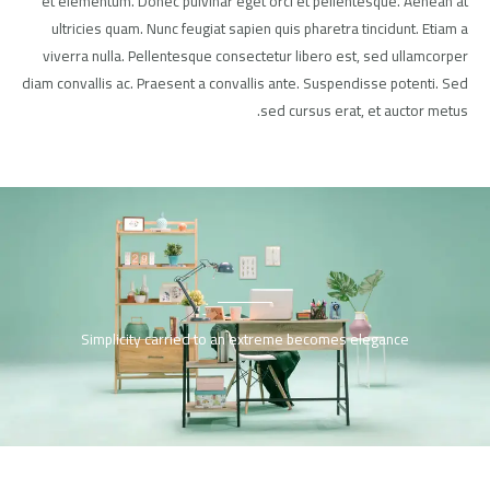
et elementum. Donec pulvinar eget orci et pellentesque. Aenean at
ultricies quam. Nunc feugiat sapien quis pharetra tincidunt. Etiam a
viverra nulla. Pellentesque consectetur libero est, sed ullamcorper
diam convallis ac. Praesent a convallis ante. Suspendisse potenti. Sed
sed cursus erat, et auctor metus.
Simplicity carried to an extreme becomes elegance