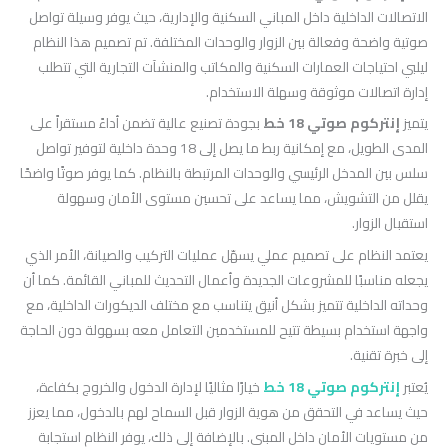
الاتصالات الداخلية داخل المباني السكنية والإدارية، حيث يوفر وسيلة تواصل
صوتية واضحة وفعالة بين الزوار والوحدات المختلفة. تم تصميم هذا النظام
ليلبي احتياجات العمارات السكنية والمكاتب والمنشآت التجارية التي تتطلب
إدارة اتصالات موثوقة وسهلة الاستخدام.
يتميز
إنتركوم صوتي 18 خط
بجودة تصنيع عالية تضمن أداءً مستقراً على
المدى الطويل، مع إمكانية ربط ما يصل إلى 18 وحدة داخلية لتوفير تواصل
سلس بين المدخل الرئيسي والوحدات المرتبطة بالنظام. كما يوفر صوتًا واضحًا
يقلل من التشويش، مما يساعد على تحسين مستوى الأمان وسهولة
استقبال الزوار.
يعتمد النظام على تصميم عملي يسهّل عمليات التركيب والصيانة، الأمر الذي
يجعله مناسبًا للمشروعات الجديدة وأعمال التحديث للمباني القائمة. كما أن
وحداته الداخلية تتميز بشكل أنيق يتناسب مع مختلف الديكورات الداخلية، مع
واجهة استخدام بسيطة تتيح للمستخدمين التعامل معه بسهولة دون الحاجة
إلى خبرة تقنية.
يُعتبر
إنتركوم صوتي 18 خط
خيارًا مثاليًا لإدارة الدخول والخروج بكفاءة،
حيث يساعد في التحقق من هوية الزوار قبل السماح لهم بالدخول، مما يعزز
من مستويات الأمان داخل المبنى. بالإضافة إلى ذلك، يوفر النظام استجابة