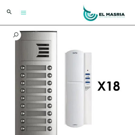
خطي
لى
البحث
لمحتوى
كمية
إنتركوم
صوتي
18
خط
AUTA
749718
كامل
مع
18
سماعة
وكالون
كهربائي