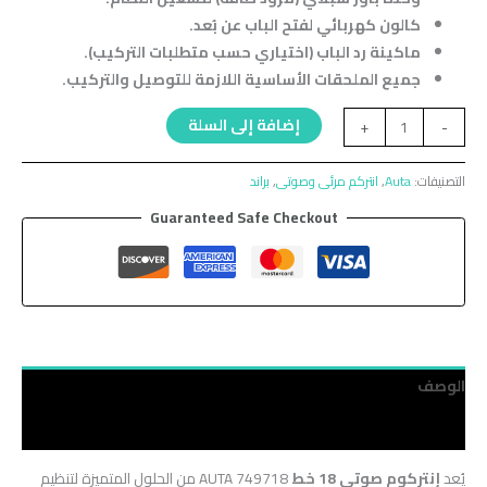
كالون كهربائي لفتح الباب عن بُعد.
ماكينة رد الباب (اختياري حسب متطلبات التركيب).
جميع الملحقات الأساسية اللازمة للتوصيل والتركيب.
إضافة إلى السلة
+
-
التصنيفات:
Auta
,
انتركم مرئى وصوتى
,
براند
Guaranteed Safe Checkout
الوصف
مراجعات (0)
يُعد
إنتركوم صوتي 18 خط
AUTA 749718 من الحلول المتميزة لتنظيم