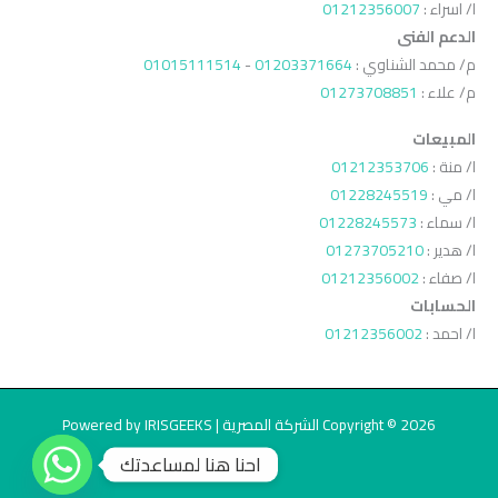
ا/ اسراء :
01212356007
الدعم الفنى
م/ محمد الشناوي :
01203371664
-
01015111514
م/ علاء :
01273708851
المبيعات
ا/ منة :
01212353706
ا/ مي :
01228245519
ا/ سماء :
01228245573
ا/ هدير :
01273705210
ا/ صفاء :
01212356002
الحسابات
ا/ احمد :
01212356002
Copyright © 2026 الشركة المصرية | Powered by IRISGEEKS
احنا هنا لمساعدتك