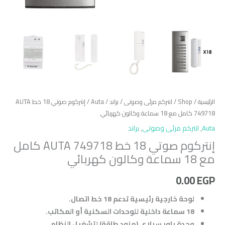
الرئيسية
/
Shop
/
انتركم مرئى وصوتى
/
براند
/
Auta
/ إنتركوم صوتي 18 خط AUTA
749718 كامل مع 18 سماعة وكالون كهربائي
Auta
,
انتركم مرئى وصوتى
,
براند
إنتركوم صوتي 18 خط AUTA 749718 كامل
مع 18 سماعة وكالون كهربائي
0.00
EGP
لوحة خارجية رئيسية تدعم 18 خط اتصال.
18 سماعة داخلية للوحدات السكنية أو المكاتب.
وحدة باور سبلاي (مزود طاقة) لتشغيل النظام.