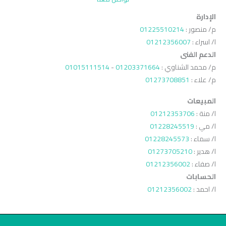
الإدارة
م/ منصور :
01225510214
ا/ اسراء :
01212356007
الدعم الفنى
م/ محمد الشناوي :
01203371664
-
01015111514
م/ علاء :
01273708851
المبيعات
ا/ منة :
01212353706
ا/ مي :
01228245519
ا/ سماء :
01228245573
ا/ هدير :
01273705210
ا/ صفاء :
01212356002
الحسابات
ا/ احمد :
01212356002