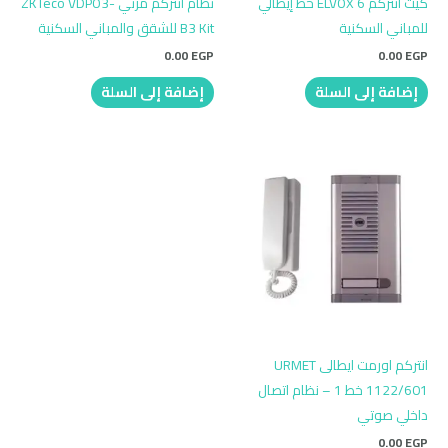
كيت انتركم ELVOX 6 خط إيطالي
نظام انتركم مرئي ZKTeco VDPO3-
للمباني السكنية
B3 Kit للشقق والمباني السكنية
0.00
EGP
0.00
EGP
إضافة إلى السلة
إضافة إلى السلة
انتركم اورمت ايطالى URMET
1122/601 خط 1 – نظام اتصال
داخلي صوتي
0.00
EGP