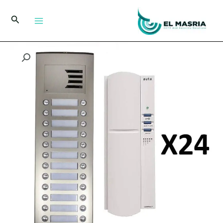
خطي
لى
البحث
لمحتوى
كمية
طقم
انتركم
اسباني
من
اوتا
24
خط
مع
24
سماعة
وباور
سبلاي