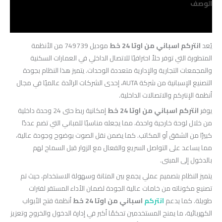
الوصف
مراجعات (0)
يُعد
انتركم اسباني من اوتا 24 خط
موديل 749739 من الأنظمة
المتطورة التي توفر حلاً احترافيًا للاتصال الداخلي في العمارات السكنية
والمجمعات التجارية والإدارية متعددة الوحدات. يتميز هذا النظام بجودة
التصنيع الإسبانية من شركة AUTA، إحدى الشركات الرائدة عالميًا في مجال
أنظمة الإنتركم والاتصالات الداخلية.
يوفر
انتركم اسباني من اوتا 24 خط
إمكانية ربط حتى 24 وحدة داخلية
من خلال لوحة خارجية واحدة، مما يجعله مناسبًا للمباني التي تضم عددًا
كبيرًا من الشقق أو المكاتب. كما يضمن نقل الصوت بوضوح وجودة عالية،
مما يساعد على التواصل السريع والفعال مع الزوار قبل السماح لهم
بالدخول إلى المبنى.
يتميز النظام بتصميم عملي يجمع بين المتانة وسهولة الاستخدام، حيث تم
تصنيع مكوناته من خامات عالية الجودة لضمان الأداء المستقر لفترات
طويلة. كما يدعم
انتركم
اسباني من اوتا 24 خط
أنظمة فتح الأبواب
الكهربائية، ما يمنح المستخدمين تحكمًا أكبر في إدارة الدخول والخروج وتعزيز