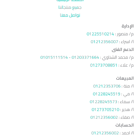
جميع منتجاتنا
تواصل معنا
الإدارة
م/ منصور :
01225510214
ا/ اسراء :
01212356007
الدعم الفنى
م/ محمد الشناوي :
01203371664
-
01015111514
م/ علاء :
01273708851
المبيعات
ا/ منة :
01212353706
ا/ مي :
01228245519
ا/ سماء :
01228245573
ا/ هدير :
01273705210
ا/ صفاء :
01212356002
الحسابات
ا/ احمد :
01212356002