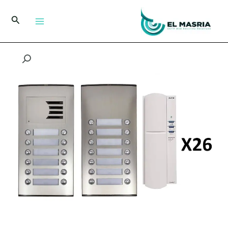
خطي
لى
البحث
لمحتوى
كمية
انتركم
اسباني
من
اوتا
26
خط
749735
مع
26
سماعة