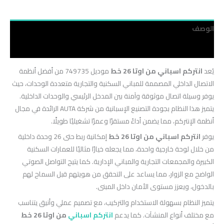
الوصف
مراجعات (0)
يُعد
انتركم اسباني من اوتا 26 خط
موديل 749735 من أفضل أنظمة
الاتصال الداخلي المصممة للمباني السكنية والتجارية متعددة الوحدات، حيث
يوفر وسيلة اتصال موثوقة وآمنة بين المدخل الرئيسي والوحدات الداخلية.
يتميز هذا النظام بجودة التصنيع الإسبانية من شركة AUTA الرائدة في مجال
أنظمة الإنتركم، مما يضمن أداءً مستقرًا وعمرًا تشغيليًا طويلًا.
يوفر
انتركم اسباني من اوتا 26 خط
إمكانية ربط حتى 26 وحدة داخلية
من خلال لوحة خارجية واحدة، مما يجعله خيارًا مثاليًا للعمارات السكنية
الكبيرة والمجمعات التجارية والمباني الإدارية. كما يتيح التواصل الصوتي
الواضح مع الزوار، مما يساعد على التحقق من هويتهم قبل السماح لهم
بالدخول، ويعزز مستوى الأمان داخل المبنى.
يتميز النظام بسهولة الاستخدام والتركيب، مع تصميم عملي وأنيق يتناسب
مع مختلف أنواع المنشآت. كما يدعم
انتركم اسباني
من اوتا 26 خط