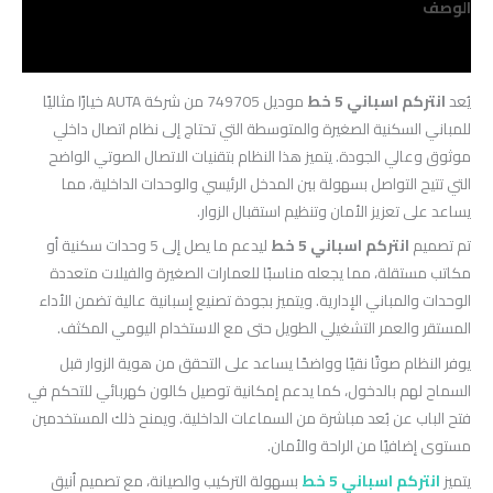
الوصف
مراجعات (0)
يُعد
انتركم اسباني 5 خط
موديل 749705 من شركة AUTA خيارًا مثاليًا
للمباني السكنية الصغيرة والمتوسطة التي تحتاج إلى نظام اتصال داخلي
موثوق وعالي الجودة. يتميز هذا النظام بتقنيات الاتصال الصوتي الواضح
التي تتيح التواصل بسهولة بين المدخل الرئيسي والوحدات الداخلية، مما
يساعد على تعزيز الأمان وتنظيم استقبال الزوار.
تم تصميم
انتركم اسباني 5 خط
ليدعم ما يصل إلى 5 وحدات سكنية أو
مكاتب مستقلة، مما يجعله مناسبًا للعمارات الصغيرة والفيلات متعددة
الوحدات والمباني الإدارية. ويتميز بجودة تصنيع إسبانية عالية تضمن الأداء
المستقر والعمر التشغيلي الطويل حتى مع الاستخدام اليومي المكثف.
يوفر النظام صوتًا نقيًا وواضحًا يساعد على التحقق من هوية الزوار قبل
السماح لهم بالدخول، كما يدعم إمكانية توصيل كالون كهربائي للتحكم في
فتح الباب عن بُعد مباشرة من السماعات الداخلية. ويمنح ذلك المستخدمين
مستوى إضافيًا من الراحة والأمان.
يتميز
انتركم اسباني 5 خط
بسهولة التركيب والصيانة، مع تصميم أنيق