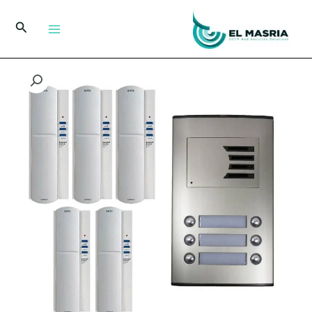
خطي
لى
البحث
لمحتوى
كمية
انتركم
اسباني
5
خط
من
اوتا
مع
5
سماعات
وكالون
كهربائي