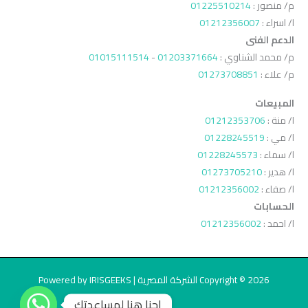
م/ منصور :
01225510214
ا/ اسراء :
01212356007
الدعم الفنى
م/ محمد الشناوي :
01203371664
-
01015111514
م/ علاء :
01273708851
المبيعات
ا/ منة :
01212353706
ا/ مي :
01228245519
ا/ سماء :
01228245573
ا/ هدير :
01273705210
ا/ صفاء :
01212356002
الحسابات
ا/ احمد :
01212356002
Copyright © 2026 الشركة المصرية | Powered by IRISGEEKS
احنا هنا لمساعدتك