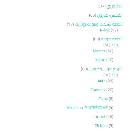
انذار حريق
37
أكسس-كنترول
65
أنظمة شبكات ونتورك وإنترنت
17
TP-link
17
أنظمة صوتية
60
براند
60
Master
50
Xplod
10
انتركم مرئى وصوتى
80
براند
80
Auta
29
Commax
20
Elvox
6
Hikvision IP INTERCOME
4
Urmet
16
Zk teco
5