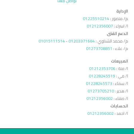
تواصل معنا
الإدارة
م/ منصور :
01225510214
ا/ اسراء :
01212356007
الدعم الفنى
م/ محمد الشناوي :
01203371664
-
01015111514
م/ علاء :
01273708851
المبيعات
ا/ منة :
01212353706
ا/ مي :
01228245519
ا/ سماء :
01228245573
ا/ هدير :
01273705210
ا/ صفاء :
01212356002
الحسابات
ا/ احمد :
01212356002