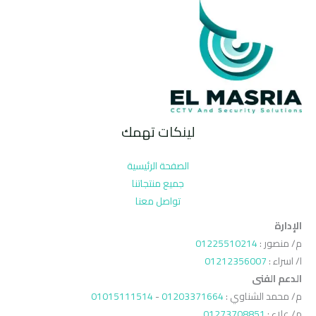
لينكات تهمك
الصفحة الرئيسية
جميع منتجاتنا
تواصل معنا
الإدارة
م/ منصور :
01225510214
ا/ اسراء :
01212356007
الدعم الفنى
م/ محمد الشناوي :
01203371664
-
01015111514
م/ علاء :
01273708851