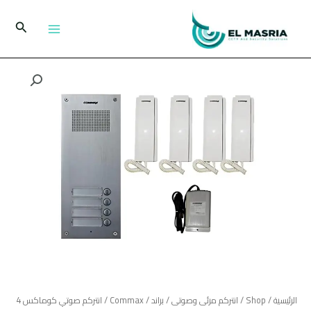
خطي
لى
البحث
لمحتوى
كمية
انتركم
صوتي
كوماكس
4
خطوط
DR-
4UM
لـ
4
شقق
سكنية
الرئيسية
/
Shop
/
انتركم مرئى وصوتى
/
براند
/
Commax
/ انتركم صوتي كوماكس 4