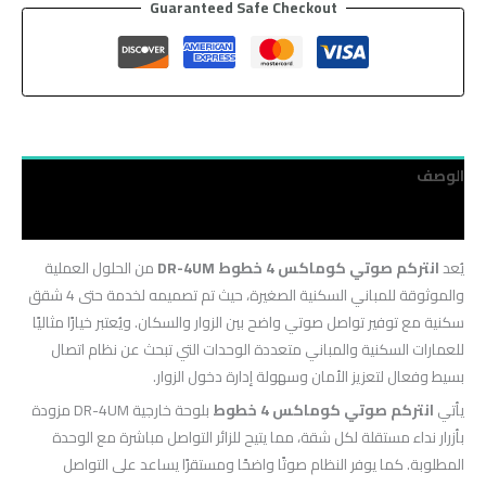
Guaranteed Safe Checkout
الوصف
مراجعات (0)
يُعد
انتركم صوتي كوماكس 4 خطوط DR-4UM
من الحلول العملية
والموثوقة للمباني السكنية الصغيرة، حيث تم تصميمه لخدمة حتى 4 شقق
سكنية مع توفير تواصل صوتي واضح بين الزوار والسكان. ويُعتبر خيارًا مثاليًا
للعمارات السكنية والمباني متعددة الوحدات التي تبحث عن نظام اتصال
بسيط وفعال لتعزيز الأمان وسهولة إدارة دخول الزوار.
يأتي
انتركم صوتي كوماكس 4 خطوط
بلوحة خارجية DR-4UM مزودة
بأزرار نداء مستقلة لكل شقة، مما يتيح للزائر التواصل مباشرة مع الوحدة
المطلوبة. كما يوفر النظام صوتًا واضحًا ومستقرًا يساعد على التواصل