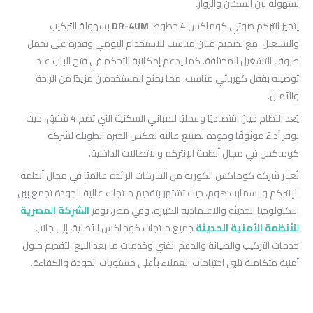
بسهولة بين السكان والزوار.
يتميز انتركم صوتي كوماكس 4 خطوط
DR-4UM
بسهولة التركيب
والتشغيل، مع تصميم متين مناسب للاستخدام اليومي وقدرة على تحمل
ظروف التشغيل المختلفة. كما يدعم إمكانية التحكم في فتح الباب عند
توصيله بقفل كهربائي مناسب، مما يمنح المستخدمين مزيدًا من الراحة
والأمان.
يُعد النظام خيارًا اقتصاديًا وعمليًا للمباني السكنية التي تضم 4 شقق، حيث
يوفر أداءً موثوقًا وجودة تصنيع عالية تعكس الخبرة الطويلة لشركة
كوماكس في مجال أنظمة الإنتركم والاتصالات الداخلية.
تُعتبر شركة كوماكس الكورية من الشركات الرائدة عالميًا في مجال أنظمة
الإنتركم والسمارت هوم، حيث تشتهر بتقديم منتجات عالية الجودة تجمع بين
التكنولوجيا الحديثة والاعتمادية الكبيرة. وفي مصر، توفر
الشركة المصرية
للأنظمة الأمنية الحديثة
جميع منتجات كوماكس الأصلية، إلى جانب
خدمات التركيب والصيانة والدعم الفني وخدمات ما بعد البيع، لتقديم حلول
أمنية متكاملة تلبي احتياجات العملاء بأعلى مستويات الجودة والكفاءة.