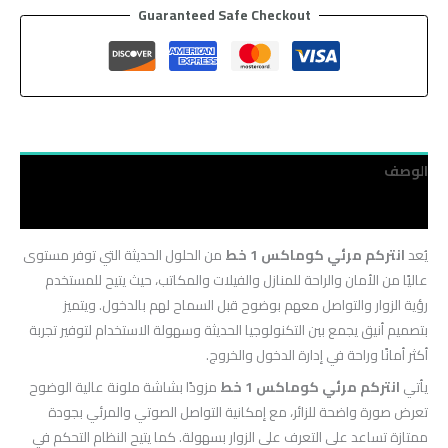
Guaranteed Safe Checkout
الوصف
مراجعات (0)
يُعد
انتركم مرئي كوماكس 1 خط
من الحلول الحديثة التي توفر مستوى
عاليًا من الأمان والراحة للمنازل والفيلات والمكاتب، حيث يتيح للمستخدم
رؤية الزوار والتواصل معهم بوضوح قبل السماح لهم بالدخول. ويتميز
بتصميم أنيق يجمع بين التكنولوجيا الحديثة وسهولة الاستخدام لتوفير تجربة
أكثر أمانًا وراحة في إدارة الدخول والخروج.
يأتي
انتركم مرئي كوماكس 1 خط
مزودًا بشاشة ملونة عالية الوضوح
تعرض صورة واضحة للزائر، مع إمكانية التواصل الصوتي والمرئي بجودة
ممتازة تساعد على التعرف على الزوار بسهولة. كما يتيح النظام التحكم في