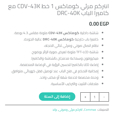
انتركم مرئي كوماكس 1 خط CDV-43K مع
كاميرا الباب DRC-40K
0.00
EGP
شاشة داخلية
كوماكس CDV-43K
ملونة مقاس 4.3 بوصة.
كاميرا باب خارجية
كوماكس DRC-40K
عالية الجودة.
نظام اتصال صوتي ومرئي ثنائي الاتجاه.
شاشة TFT-LCD ملونة لعرض صورة الزائر بوضوح.
ميكروفون وسماعة مدمجان بالشاشة والكاميرا.
إضاءة LED بالكاميرا لتحسين الرؤية في الإضاءة المنخفضة.
إمكانية التحكم في فتح الباب عند توصيل قفل كهربائي متوافق.
وحدة مخصصة لخدمة شقة أو مكتب واحد.
ملحقات التثبيت والتركيب الأساسية.
إضافة إلى السلة
+
-
التصنيفات:
Commax
,
انتركم مرئى وصوتى
,
براند