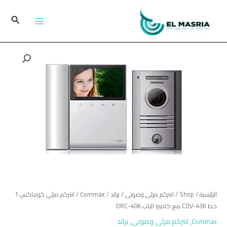
خطي
لى
البحث
لمحتوى
كمية
انتركم
مرئي
كوماكس
1
خط
CDV-
43K
مع
كاميرا
الباب
DRC-
الرئيسية
/
Shop
/
انتركم مرئى وصوتى
/
براند
/
Commax
/ انتركم مرئي كوماكس 1
40K
خط CDV-43K مع كاميرا الباب DRC-40K
Commax
,
انتركم مرئى وصوتى
,
براند