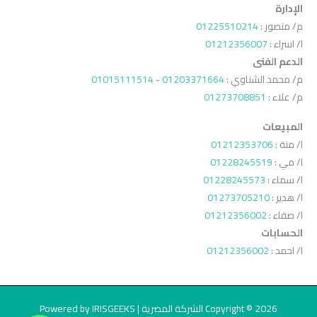
الإدارة
م/ منصور :
01225510214
ا/ اسراء :
01212356007
الدعم الفنى
م/ محمد الشناوي :
01203371664
-
01015111514
م/ علاء :
01273708851
المبيعات
ا/ منة :
01212353706
ا/ مي :
01228245519
ا/ سماء :
01228245573
ا/ هدير :
01273705210
ا/ صفاء :
01212356002
الحسابات
ا/ احمد :
01212356002
Copyright © 2026 الشركة المصرية | Powered by IRISGEEKS