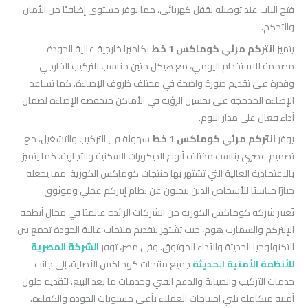
فتح الباب عند توصيله بقفل كهربائي، مما يوفر مستوى إضافيًا من الأمان
والتحكم.
يتميز
انتركم مرئي كوماكس 1 خط
بكاميرا خارجية عالية الجودة
مصممة للاستخدام اليومي، مع هيكل متين مناسب للتركيب الخارجي
وقدرة على تقديم صورة واضحة في مختلف ظروف الإضاءة. كما تساعد
الإضاءة المدمجة على تحسين الرؤية في الأماكن منخفضة الإضاءة لضمان
أداء فعال على مدار اليوم.
يوفر
انتركم مرئي كوماكس 1 خط
سهولة في التركيب والتشغيل، مع
تصميم عصري يناسب مختلف أنواع الديكورات السكنية والتجارية. كما يتميز
بالاعتمادية العالية التي تشتهر بها منتجات كوماكس الكورية، مما يجعله
خيارًا مناسبًا للأشخاص الذين يبحثون عن نظام إنتركم عملي وموثوق.
تُعتبر شركة كوماكس الكورية من الشركات الرائدة عالميًا في مجال أنظمة
الإنتركم والسمارت هوم، حيث تشتهر بتقديم منتجات عالية الجودة تجمع بين
التكنولوجيا الحديثة والأداء الموثوق. وفي مصر، توفر
الشركة المصرية
للأنظمة الأمنية الحديثة
جميع منتجات كوماكس الأصلية، إلى جانب
خدمات التركيب والصيانة والدعم الفني وخدمات ما بعد البيع، لتقديم حلول
أمنية متكاملة تلبي احتياجات العملاء بأعلى مستويات الجودة والكفاءة.