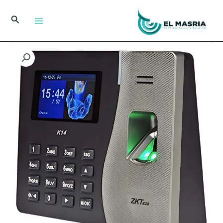
خطي
لى
البحث
لمحتوى