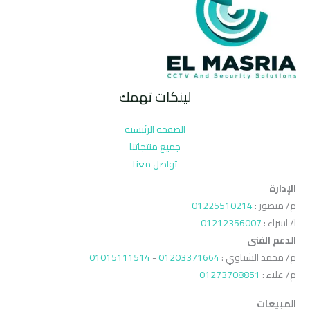
لينكات تهمك
الصفحة الرئيسية
جميع منتجاتنا
تواصل معنا
الإدارة
م/ منصور :
01225510214
ا/ اسراء :
01212356007
الدعم الفنى
م/ محمد الشناوي :
01203371664
-
01015111514
م/ علاء :
01273708851
المبيعات