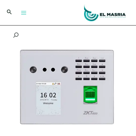
خطي
لى
البحث
لمحتوى