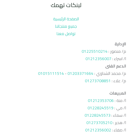
لينكات تهمك
الصفحة الرئيسية
جميع منتجاتنا
تواصل معنا
الإدارة
م/ منصور :
01225510214
ا/ اسراء :
01212356007
الدعم الفنى
م/ محمد الشناوي :
01203371664
-
01015111514
م/ علاء :
01273708851
المبيعات
ا/ منة :
01212353706
ا/ مي :
01228245519
ا/ سماء :
01228245573
ا/ هدير :
01273705210
ا/ صفاء :
01212356002