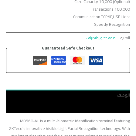
Card Capacity 10,000 (Optional)
Transactions 100,000
Communication TCP/IP,USB Host
Speedy Recognition
التصنيف:
بصمة حضور وانصراف
Guaranteed Safe Checkout
الوصف
مراجعات (0)
MB560-VL is a multi-biometric identification terminal featuring
ZKTeco’s innovative Visible Light Facial Recognition technology. With
the latest algorithm and facial recognition related technologies, the