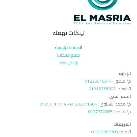
لينكات تهمك
الصفحة الرئيسية
جميع منتجاتنا
تواصل معنا
الإدارة
م/ منصور :
01225510214
ا/ اسراء :
01212356007
الدعم الفنى
م/ محمد الشناوي :
01203371664
-
01015111514
م/ علاء :
01273708851
المبيعات
ا/ منة :
01212353706