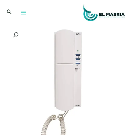
خطي
لى
البحث
لمحتوى
كمية
سماعة
انتركم
من
اوتا
3
زرار