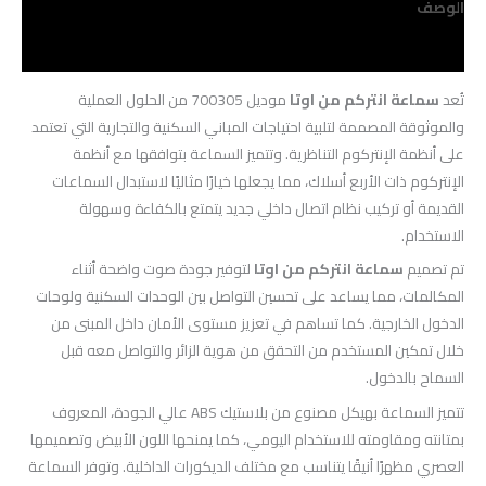
الوصف
مراجعات (0)
تُعد
سماعة انتركم من اوتا
موديل 700305 من الحلول العملية
والموثوقة المصممة لتلبية احتياجات المباني السكنية والتجارية التي تعتمد
على أنظمة الإنتركوم التناظرية. وتتميز السماعة بتوافقها مع أنظمة
الإنتركوم ذات الأربع أسلاك، مما يجعلها خيارًا مثاليًا لاستبدال السماعات
القديمة أو تركيب نظام اتصال داخلي جديد يتمتع بالكفاءة وسهولة
الاستخدام.
تم تصميم
سماعة انتركم من اوتا
لتوفير جودة صوت واضحة أثناء
المكالمات، مما يساعد على تحسين التواصل بين الوحدات السكنية ولوحات
الدخول الخارجية. كما تساهم في تعزيز مستوى الأمان داخل المبنى من
خلال تمكين المستخدم من التحقق من هوية الزائر والتواصل معه قبل
السماح بالدخول.
تتميز السماعة بهيكل مصنوع من بلاستيك ABS عالي الجودة، المعروف
بمتانته ومقاومته للاستخدام اليومي، كما يمنحها اللون الأبيض وتصميمها
العصري مظهرًا أنيقًا يتناسب مع مختلف الديكورات الداخلية. وتوفر السماعة