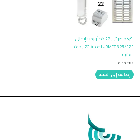
انتركم صوتي 22 خط أورمت إيطالي
URMET 925/222 لخدمة 22 وحدة
سكنية
0.00
EGP
إضافة إلى السلة