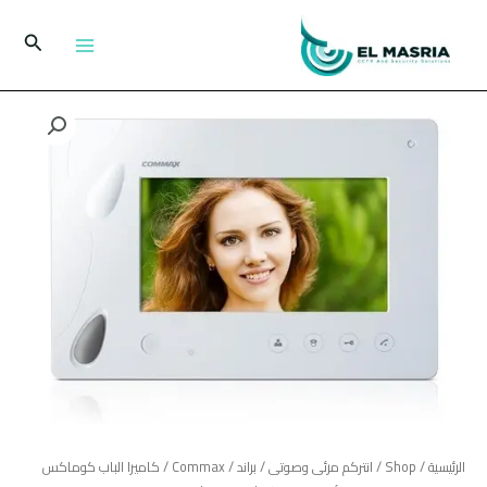
خطي
لى
البحث
لمحتوى
كمية
كاميرا
الباب
كوماكس
DRC-
40K
عالية
الجودة
لأنظمة
الإنتركم
(COMMAX
(CDV
70P
الرئيسية
/
Shop
/
انتركم مرئى وصوتى
/
براند
/
Commax
/ كاميرا الباب كوماكس