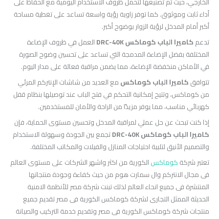
الخارجي، حيث تم تصنيعها لتحمل ظروف الاستخدام اليومية مع الحفاظ على
أداء ثابت وموثوق. كما توفر زاوية رؤية واسعة تساعد على تغطية مساحة
أكبر أمام المدخل لرؤية الزوار بوضوح أكبر.
تدعم
كاميرا الباب كوماكس DRC-40K
العمل في ظروف الإضاءة
المختلفة بفضل الإضاءة المدمجة التي تساعد على تحسين وضوح الصورة
في الأماكن منخفضة الإضاءة، مما يضمن مراقبة فعالة على مدار اليوم.
تتوافق
كاميرا الباب كوماكس
مع العديد من شاشات الإنتركم المرئي
من كوماكس، وتتيح إمكانية التحكم في فتح الباب عند توصيلها بنظام قفل
كهربائي مناسب، مما يوفر مزيدًا من الراحة والأمان للمستخدمين.
إذا كنت تبحث عن حل عملي لمراقبة المدخل وتحسين مستوى الحماية، فإن
كاميرا الباب كوماكس DRC-40K
تجمع بين الجودة وسهولة الاستخدام
والتصميم الأنيق لتلبية احتياجات المنازل والفيلات والمكاتب المختلفة.
تعتبر شركة
كوماكس
الكورية من اكثر واشهر الشركات على مستوى العالم
فى مجال الانتركم وال سمارت هوم من حيث كفاءة وجودة منتجاتها
المنتشرة فى جميع انحاء العالم لذلك تبنت شركة مصر للأنظمة الامنية
الحديثة الممثل التجارى لشركة كوماكس الكورية فى مصر تقديم جميع
منتجات شركة كوماكس الكورية فى مصر وتقديم خدمة التركيب والصيانة