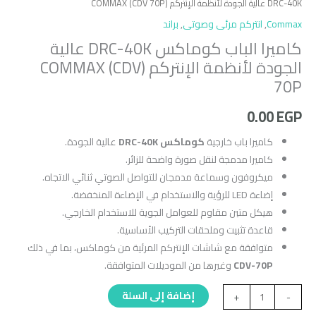
DRC-40K عالية الجودة لأنظمة الإنتركم (COMMAX (CDV 70P
Commax
,
انتركم مرئى وصوتى
,
براند
كاميرا الباب كوماكس DRC-40K عالية
الجودة لأنظمة الإنتركم (COMMAX (CDV
70P
0.00
EGP
كاميرا باب خارجية
كوماكس DRC-40K
عالية الجودة.
كاميرا مدمجة لنقل صورة واضحة للزائر.
ميكروفون وسماعة مدمجان للتواصل الصوتي ثنائي الاتجاه.
إضاءة LED للرؤية والاستخدام في الإضاءة المنخفضة.
هيكل متين مقاوم للعوامل الجوية للاستخدام الخارجي.
قاعدة تثبيت وملحقات التركيب الأساسية.
متوافقة مع شاشات الإنتركم المرئية من كوماكس، بما في ذلك
CDV-70P
وغيرها من الموديلات المتوافقة.
إضافة إلى السلة
+
-