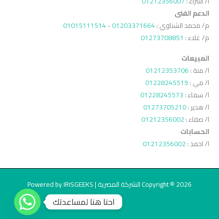
ا/ اسراء :
01212356007
الدعم الفنى
م/ محمد الشناوي :
01203371664
-
01015111514
م/ علاء :
01273708851
المبيعات
ا/ منة :
01212353706
ا/ مي :
01228245519
ا/ سماء :
01228245573
ا/ هدير :
01273705210
ا/ صفاء :
01212356002
الحسابات
ا/ احمد :
01212356002
Copyright © 2026 الشركة المصرية | Powered by IRISGEEKS
احنا هنا لمساعدتك