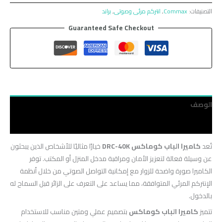
التصنيفات:
Commax
,
انتركم مرئى وصوتى
,
براند
Guaranteed Safe Checkout
الوصف
مراجعات (0)
تُعد
كاميرا الباب كوماكس DRC-40K
خيارًا مثاليًا للأشخاص الذين يبحثون
عن وسيلة فعالة لتعزيز الأمان ومراقبة مدخل المنزل أو المكتب. توفر
الكاميرا صورة واضحة للزوار مع إمكانية التواصل الصوتي من خلال أنظمة
الإنتركم المرئي المتوافقة، مما يساعد على التعرف على الزائر قبل السماح له
بالدخول.
تتميز
كاميرا الباب كوماكس
بتصميم عملي ومتين مناسب للاستخدام