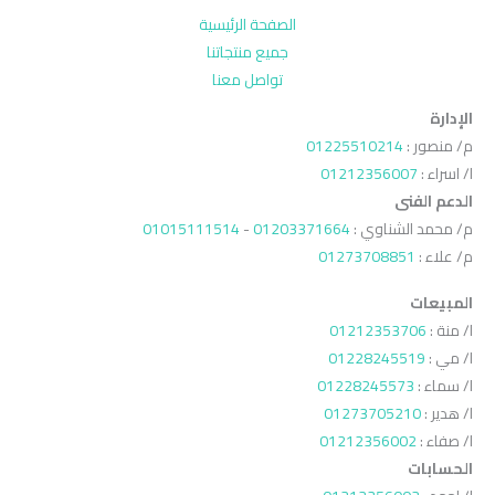
الصفحة الرئيسية
جميع منتجاتنا
تواصل معنا
الإدارة
م/ منصور :
01225510214
ا/ اسراء :
01212356007
الدعم الفنى
م/ محمد الشناوي :
01203371664
-
01015111514
م/ علاء :
01273708851
المبيعات
ا/ منة :
01212353706
ا/ مي :
01228245519
ا/ سماء :
01228245573
ا/ هدير :
01273705210
ا/ صفاء :
01212356002
الحسابات