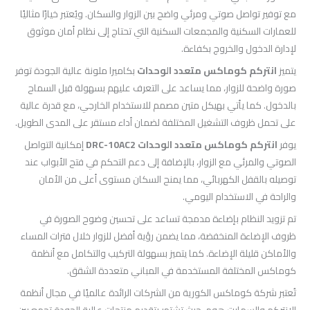
مع توفير تواصل صوتي ومرئي واضح بين الزوار والسكان. ويُعتبر خيارًا مثاليًا
للعمارات السكنية والمجمعات السكنية التي تحتاج إلى نظام أمان موثوق
لإدارة الدخول والخروج بكفاءة.
يتميز
انتركم كوماكس متعدد الوحدات
بكاميرا ملونة عالية الجودة توفر
صورة واضحة للزوار، مما يساعد على التعرف عليهم بسهولة قبل السماح
بالدخول. كما يأتي بهيكل متين مصمم للاستخدام الخارجي، مع قدرة عالية
على تحمل ظروف التشغيل المختلفة لضمان أداء مستقر على المدى الطويل.
يوفر
انتركم كوماكس متعدد الوحدات DRC-10AC2
إمكانية التواصل
الصوتي والمرئي مع الزوار، بالإضافة إلى دعم التحكم في فتح الأبواب عند
توصيله بالقفل الكهربائي، مما يمنح السكان مستوى أعلى من الأمان
والراحة في الاستخدام اليومي.
تم تزويد النظام بإضاءة مدمجة تساعد على تحسين وضوح الصورة في
ظروف الإضاءة المنخفضة، مما يضمن رؤية أفضل للزوار خلال فترات المساء
والأماكن قليلة الإضاءة. كما يتميز بسهولة التركيب والتكامل مع أنظمة
كوماكس المختلفة المستخدمة في المباني متعددة الشقق.
تُعتبر شركة كوماكس الكورية من الشركات الرائدة عالميًا في مجال أنظمة
الإنتركم والسمارت هوم، حيث تشتهر بتقديم منتجات عالية الجودة تجمع بين