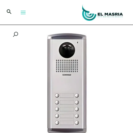
خطي
لى
البحث
لمحتوى
كمية
انتركم
كوماكس
متعدد
الوحدات
DRC-
10AC2
لـ
10
شقق
سكنية