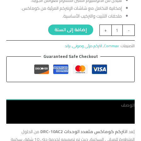
هيكل من الألومنيوم المتين المقاوم للعوامل الجوية.
إمكانية التكامل مع شاشات الإنتركم المرئية من كوماكس.
ملحقات التثبيت والتركيب الأساسية.
إضافة إلى السلة
+
-
التصنيفات:
Commax
,
انتركم مرئى وصوتى
,
براند
Guaranteed Safe Checkout
الوصف
مراجعات (0)
يُعد
انتركم كوماكس متعدد الوحدات DRC-10AC2
من الحلول
المتطورة للمباني السكنية، حيث تم تصميمه لخدمة حتى 10 شقق سكنية