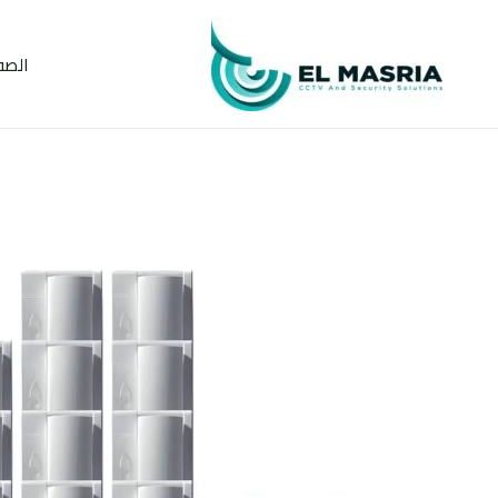
خطي
لى
الصف
لمحتوى
كمية
كيت
انتركم
ELVOX
إيطالي
10
خط
للمباني
والعمارات
السكنية