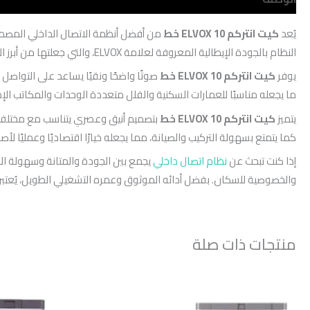
يُعد
كيت انتركم ELVOX 10 خط
النظام بالجودة الإيطالية المعروفة لعلامة ELVOX، والتي جعلتها من أبرز الشركات المتخصصة في حلول الاتصال والأمان للمباني حول العالم.
يوفر
كيت انتركم ELVOX 10 خط
صوتًا واضحًا ونقيًا يساعد على التواصل 
ما يجعله مناسبًا للعمارات السكنية والفلل متعددة الوحدات والمكاتب الإدا
يتميز
كيت انتركم ELVOX 10 خط
بتصميم أنيق وعصري يتناسب مع مختلف الد
كما يتمتع بسهولة التركيب والصيانة، مما يجعله خيارًا اقتصاديًا وعمليًا ل
إذا كنت تبحث عن
نظام اتصال داخلي
يجمع بين الجودة والمتانة وسهولة ال
والخصوصية للسكان. بفضل أدائه الموثوق وعمره التشغيلي الطويل، يُعتبر ه
منتجات ذات صلة