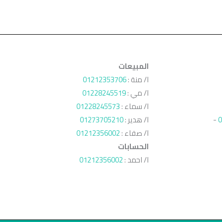
المبيعات
ا/ منة :
01212353706
ا/ مي :
01228245519
ا/ سماء :
01228245573
0
-
ا/ هدير :
01273705210
ا/ صفاء :
01212356002
الحسابات
ا/ احمد :
01212356002