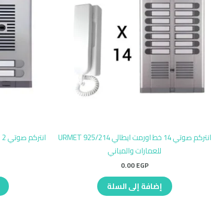
انتركم صوتي 14 خط اورمت ايطالي URMET 925/214
للعمارات والمباني
م
0.00
EGP
إضافة إلى السلة