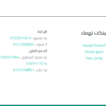
ينكات تهمك
الإدارة
م/ منصور :
01225510214
ا/ اسراء :
01212356007
الصفحة الرئيسية
الدعم الفنى
جميع منتجاتنا
م/ محمد الشناوي :
1203371664
تواصل معنا
01015111514
م/ علاء :
01273708851