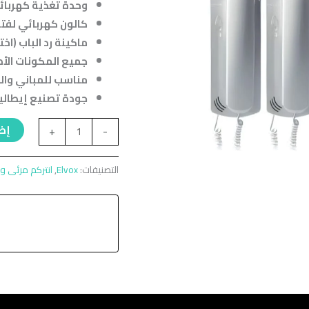
وحدة تغذية كهربائية (er Supply
كالون كهربائي لفتح 
ماكينة رد الباب (اخت
جميع المكونات الأص
مناسب للمباني والعمارات حتى
جودة تصنيع إيطالية
إضا
+
-
التصنيفات:
Elvox
,
انتركم مرئى 