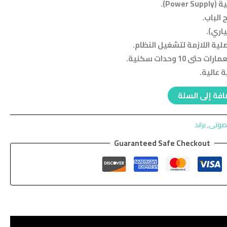
Pow).
الباب.
ياري).
لية اللازمة لتشغيل النظام.
 10 وحدات سكنية.
 عالية.
فة إلى السلة
وصوتى
,
براند
Guaranteed Safe Checkout