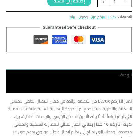
إضافة إلى السلة
+
-
التصنيفات:
Elvox
,
انتركم مرئى وصوتى
,
براند
Guaranteed Safe Checkout
الوصف
مراجعات (0)
يُعتبر
انتركم ELVOX
من الأنظمة الرائدة في مجال الاتصال الداخلي للمباني
السكنية والتجارية، حيث يجمع بين الجودة الإيطالية العالية والتقنيات العملية
التي توفر تواصلًا آمنًا وفعالًا بين المدخل الرئيسي والوحدات الداخلية. ويُعد
كيت انتركم 16 خط إيطالي
الخيار المثالي للعمارات السكنية والمباني
متعددة الوحدات التي تحتاج إلى نظام اتصال داخلي موثوق يدعم حتى 16