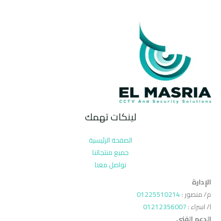
لينكات تهمك
الصفحة الرئيسية
جميع منتجاتنا
تواصل معنا
الإدارة
م/ منصور :
01225510214
ا/ اسراء :
01212356007
الدعم الفنى