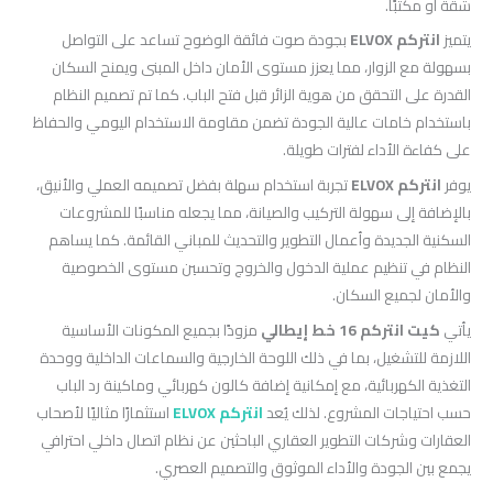
شقة أو مكتبًا.
يتميز
انتركم ELVOX
بجودة صوت فائقة الوضوح تساعد على التواصل
بسهولة مع الزوار، مما يعزز مستوى الأمان داخل المبنى ويمنح السكان
القدرة على التحقق من هوية الزائر قبل فتح الباب. كما تم تصميم النظام
باستخدام خامات عالية الجودة تضمن مقاومة الاستخدام اليومي والحفاظ
على كفاءة الأداء لفترات طويلة.
يوفر
انتركم ELVOX
تجربة استخدام سهلة بفضل تصميمه العملي والأنيق،
بالإضافة إلى سهولة التركيب والصيانة، مما يجعله مناسبًا للمشروعات
السكنية الجديدة وأعمال التطوير والتحديث للمباني القائمة. كما يساهم
النظام في تنظيم عملية الدخول والخروج وتحسين مستوى الخصوصية
والأمان لجميع السكان.
يأتي
كيت انتركم 16 خط إيطالي
مزودًا بجميع المكونات الأساسية
اللازمة للتشغيل، بما في ذلك اللوحة الخارجية والسماعات الداخلية ووحدة
التغذية الكهربائية، مع إمكانية إضافة كالون كهربائي وماكينة رد الباب
حسب احتياجات المشروع. لذلك يُعد
انتركم ELVOX
استثمارًا مثاليًا لأصحاب
العقارات وشركات التطوير العقاري الباحثين عن نظام اتصال داخلي احترافي
يجمع بين الجودة والأداء الموثوق والتصميم العصري.