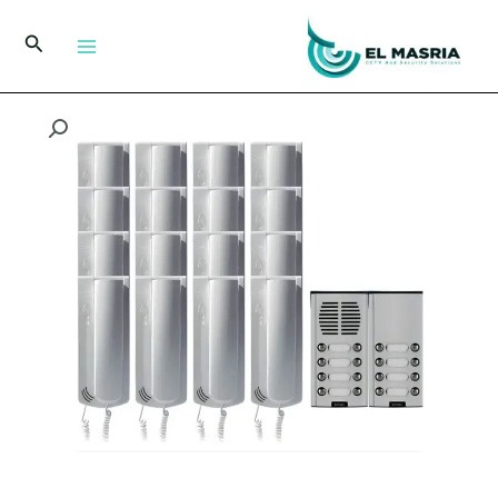
خطي
لى
البحث
لمحتوى
كمية
نظام
انتركم
ELVOX
شامل
16
خط
جميع
الملحقات
الأساسية