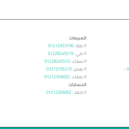
المبيعات
ا/ منة :
01212353706
ا/ مي :
01228245519
ا/ سماء :
01228245573
0
-
ا/ هدير :
01273705210
ا/ صفاء :
01212356002
الحسابات
ا/ احمد :
01212356002