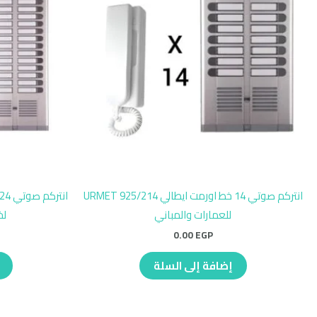
انتركم صوتي 14 خط اورمت ايطالي URMET 925/214
للعمارات والمباني
لخدمة
0.00
EGP
إضافة إلى السلة