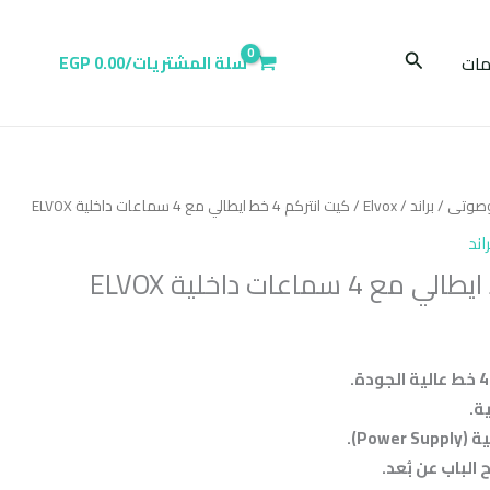
البحث
ات
سلة المشتريات/
0.00
EGP
وصوتى
/
براند
/
Elvox
/ كيت انتركم 4 خط ايطالي مع 4 سماعات داخلية ELVOX
راند
Pow).
الباب عن بُعد.