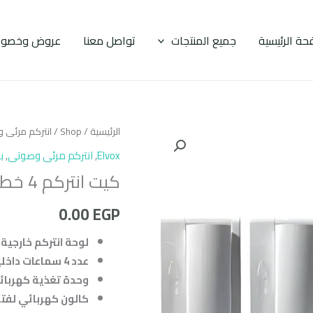
حة الرئيسية
جميع المنتجات
تواصل معنا
عروض وخصوم
الرئيسية
/
Shop
/
انتركم مرئى 
Elvox
,
انتركم مرئى وصوتى
,
ب
كيت انتركم 4 خط ايطالي مع 4 سماعات داخلية ELVOX
0.00
EGP
لوحة انتركم خارجية 4 خط عالية الجودة.
عدد 4 سماعات داخلية.
وحدة تغذية كهربائية (er Supply
كالون كهربائي لفتح 