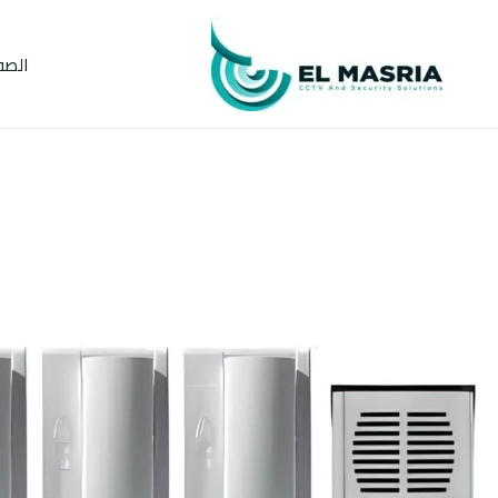
خطي
لى
الصف
لمحتوى
كمية
كيت
انتركم
4
خط
ايطالي
مع
4
سماعات
داخلية