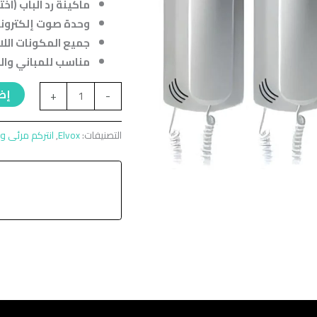
ماكينة رد الباب (اخت
وحدة صوت إلكتروني
جميع المكونات اللا
مناسب للمباني والفلل حتى 4 وحدات س
إضا
+
-
التصنيفات:
Elvox
,
انتركم مرئى 