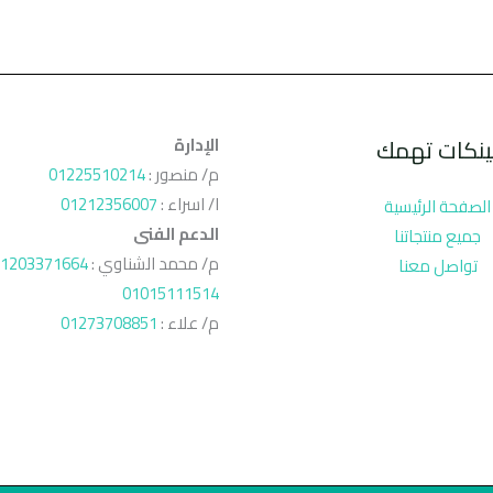
ينكات تهمك
الإدارة
م/ منصور :
01225510214
ا/ اسراء :
01212356007
الصفحة الرئيسية
الدعم الفنى
جميع منتجاتنا
م/ محمد الشناوي :
1203371664
تواصل معنا
01015111514
م/ علاء :
01273708851