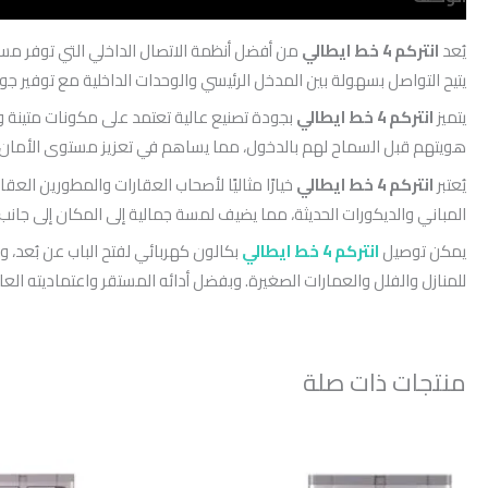
يُعد
انتركم 4 خط ايطالي
من أفضل أنظمة الاتصال الداخلي التي توفر مستوى
يتيح التواصل بسهولة بين المدخل الرئيسي والوحدات الداخلية مع توفير 
يتميز
انتركم 4 خط ايطالي
بجودة تصنيع عالية تعتمد على مكونات متينة وخا
هويتهم قبل السماح لهم بالدخول، مما يساهم في تعزيز مستوى الأمان 
يُعتبر
انتركم 4 خط ايطالي
خيارًا مثاليًا لأصحاب العقارات والمطورين ال
المباني والديكورات الحديثة، مما يضيف لمسة جمالية إلى المكان إلى جانب
يمكن توصيل
انتركم 4 خط ايطالي
بكالون كهربائي لفتح الباب عن بُعد، وه
للمنازل والفلل والعمارات الصغيرة. وبفضل أدائه المستقر واعتماديته الع
منتجات ذات صلة