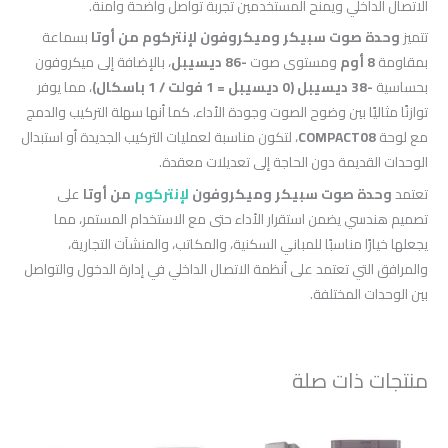
الاتصال الداخلي ويمنح المستخدمين تجربة تواصل واضحة وآمنة.
تتميز
وحدة صوت سبيكر وميكروفون لإنتركوم من أوتا
بسماعة
بمقاومة
8 أوم
ومستوى صوت
-86 ديسيبل
، بالإضافة إلى ميكروفون
بحساسية
-38 ديسيبل (0 ديسيبل = 1 فولت / 1 باسكال)
، مما يوفر
توازنًا مثاليًا بين وضوح الصوت وجودة الأداء. كما أنها سهلة التركيب والدمج
مع لوحة
COMPACT08
، لتكون مناسبة لعمليات التركيب الجديدة أو استبدال
الوحدات القديمة دون الحاجة إلى تعديلات معقدة.
تعتمد
وحدة صوت سبيكر وميكروفون
لإنتركوم
من أوتا
على
تصميم هندسي يضمن استقرار الأداء حتى مع الاستخدام المستمر، مما
يجعلها خيارًا مناسبًا للمباني السكنية، والمكاتب، والمنشآت التجارية،
والمرافق التي تعتمد على أنظمة الاتصال الداخلي في إدارة الدخول والتواصل
بين الوحدات المختلفة.
منتجات ذات صلة