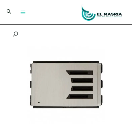
خطي
لى
البحث
لمحتوى