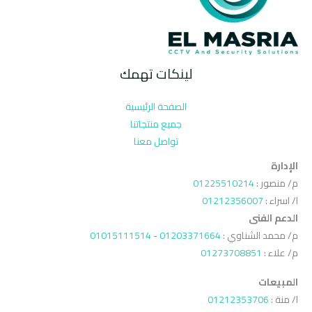
لينكات تهمك
الصفحة الرئيسية
جميع منتجاتنا
تواصل معنا
الإدارة
م/ منصور :
01225510214
ا/ اسراء :
01212356007
الدعم الفنى
م/ محمد الشناوي :
01203371664
-
01015111514
م/ علاء :
01273708851
المبيعات
ا/ منة :
01212353706