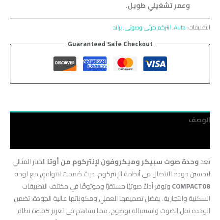
وعمر تشغيلي طويل.
التصنيفات:
Auta
,
انتركم مرئى وصوتى
,
براند
Guaranteed Safe Checkout
الوصف
مراجعات (0)
تعد
وحدة صوت سبيكر وميكروفون لإنتركوم من أوتا
الخيار المثالي
لتحسين جودة الاتصال في أنظمة الإنتركوم، حيث صُممت لتتوافق مع لوحة
COMPACT08
وتوفر أداءً صوتيًا مستقرًا وموثوقًا في مختلف التطبيقات
السكنية والتجارية. بفضل تصميمها العملي ومكوناتها عالية الجودة، تضمن
الوحدة نقل الصوت واستقباله بوضوح، مما يساهم في تعزيز كفاءة نظام