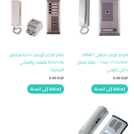
انتركم اورمت ايطالى URMET
نظام انتركم أورميت 4 خط متكامل
1122/601 خط 1 – نظام اتصال
925/104 للفيلات والمباني
داخلي صوتي
السكنية
0.00
EGP
0.00
EGP
إضافة إلى السلة
إضافة إلى السلة