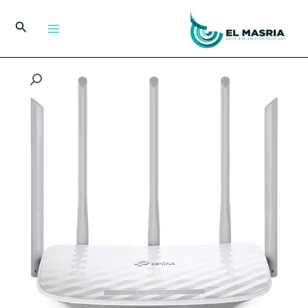
خطي
لى
البحث
لمحتوى