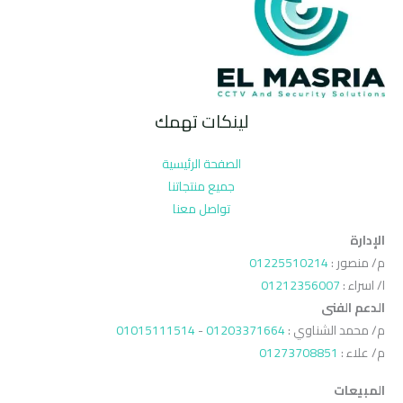
لينكات تهمك
الصفحة الرئيسية
جميع منتجاتنا
تواصل معنا
الإدارة
م/ منصور :
01225510214
ا/ اسراء :
01212356007
الدعم الفنى
م/ محمد الشناوي :
01203371664
-
01015111514
م/ علاء :
01273708851
المبيعات