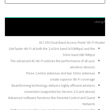
الوصف
مراجعات (0)
AC1350 Dual Band Access Point/ Wi-Fi Router
Get faster Wi-Fi at both the 2.4GHz band (450Mbps) and the
5GHz band (867Mbps)
The advanced AC Wi-Fi unlocks the performance of all your
wireless devices
Three 2.4GHz antennas and two 5GHz antennas
create superior Wi-Fi coverage
Beamforming technology delivers highly efficient wireless
connection (supported by Version 2.0 and above)
Advanced software functions like Parental Control and Guest
Network
Tether app provides easy router management in your palm