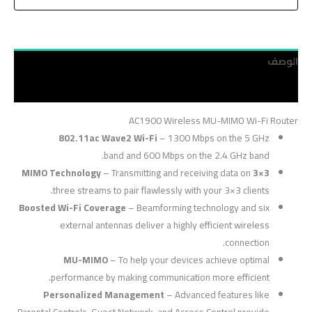
الوصف
مراجعات (0)
AC1900 Wireless MU-MIMO Wi-Fi Router
802.11ac Wave2 Wi-Fi
– 1300 Mbps on the 5 GHz
band and 600 Mbps on the 2.4 GHz band.
– Transmitting and receiving data on
3×3 MIMO Technology
three streams to pair flawlessly with your 3×3 clients.
Boosted Wi-Fi Coverage
– Beamforming technology and six
external antennas deliver a highly efficient wireless
connection.
MU-MIMO
– To help your devices achieve optimal
performance by making communication more efficient.
Personalized Management
– Advanced features like
Parental Controls, Guest Network, and Access Control provide