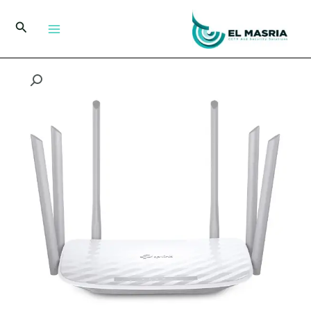
خطي
لى
البحث
لمحتوى