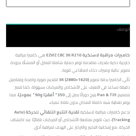
الوصف
مراجعات (0)
كاميرات مراقبة لاسلكية EZVIZ C8C 3K R210
هي كاميرا مراقبة
خارجية ذكية بقدرات متقدمة توفر حماية شاملة للمنزل أو المنشأة بجودة
تصوير عالية وميزات ذكاء اصطناعي قوية.
تأتي الكاميرا بدقة تصوير
3K (2880×1620)
لتقديم صورة واضحة وتفاصيل
دقيقة تساعد في التعرف على الأشخاص والمركبات بسهولة. كما تتميز
بتصميم
Pan & Tilt
يتيح دورانًا يصل إلى
350° أفقيًا و90° عموديًا
، مما
يوفر تغطية شبه كاملة للمكان بدون نقاط عمياء.
تدعم كاميرات مراقبة لاسلكية
تقنية التتبع التلقائي للحركة (Auto
Tracking)
، حيث تقوم بمتابعة الأشخاص أو المركبات تلقائيًا عند اكتشاف
الحركة، مع إمكانية التكبير والتركيز على الهدف لمراقبة أدق.