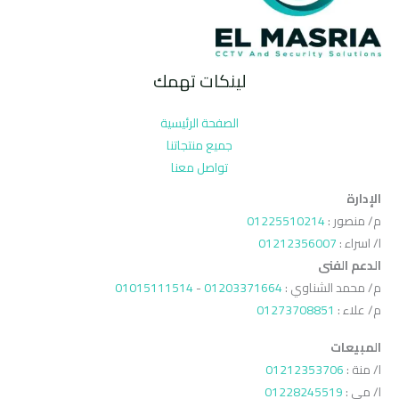
لينكات تهمك
الصفحة الرئيسية
جميع منتجاتنا
تواصل معنا
الإدارة
م/ منصور :
01225510214
ا/ اسراء :
01212356007
الدعم الفنى
م/ محمد الشناوي :
01203371664
-
01015111514
م/ علاء :
01273708851
المبيعات
ا/ منة :
01212353706
ا/ مي :
01228245519