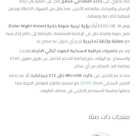
كما تحتوي على
ذكاء اصطناعي مدمج
قادر على التمييز بين حركة
الإنسان والمركبات والعناصر الأخرى، مما يقلل من التنبيهات الخاطئة ويجعل
المراقبة أكثر دقة وفعالية.
توفر EZVIZ C8C 3K أيضًا
رؤية ليلية ملونة ذكية (Color Night Vision)
تمنح صورة واضحة حتى في الإضاءة المنخفضة، بالإضافة إلى نظام إنذار نشط
مع
صفارة وإنارة تحذيرية
لردع أي دخول غير مصرح به.
وتدعم
كاميرات مراقبة لاسلكية
الصوت ثنائي الاتجاه
للتحدث
والاستماع عبر الهاتف، مع إمكانية التحكم الكامل عن طريق تطبيق EZVIZ
لمتابعة البث المباشر من أي مكان.
كما تدعم التخزين على
كارت MicroSD حتى 512 جيجابايت
أو عبر خدمة
التخزين السحابي
EZVIZ
Cloud، مع تصميم مقاوم للعوامل الجوية مما
يجعلها مناسبة للاستخدام الخارجي في مختلف الظروف.
منتجات ذات صلة