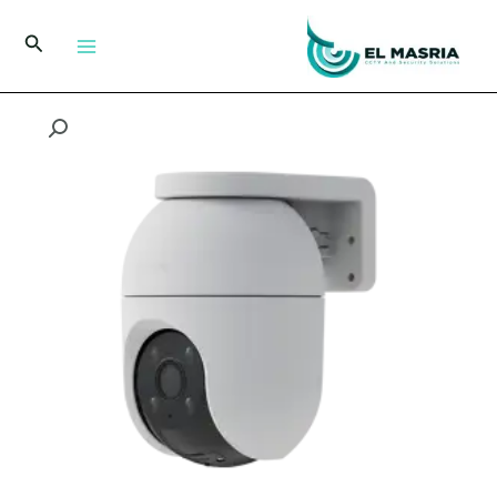
خطي
لى
البحث
لمحتوى