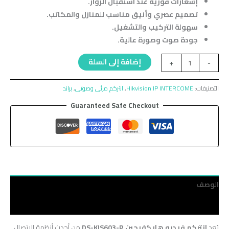
إشعارات فورية عند استقبال الزوار.
تصميم عصري وأنيق مناسب للمنازل والمكاتب.
سهولة التركيب والتشغيل.
جودة صوت وصورة عالية.
إضافة إلى السلة
+
-
التصنيفات:
Hikvision IP INTERCOME
,
انتركم مرئى وصوتى
,
براند
Guaranteed Safe Checkout
الوصف
مراجعات (0)
يُعد
انتركم فيديو هايكفيجين DS-KIS603-P
من أحدث أنظمة الاتصال