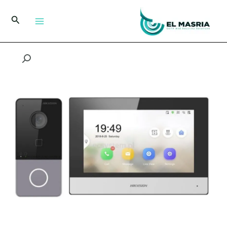
خطي
لى
البحث
لمحتوى
كمية
انتركم
فيديو
هايكفيجين
DS-
KIS603-
P
بشاشة
داخلية
وكاميرا
عالية
الدقة