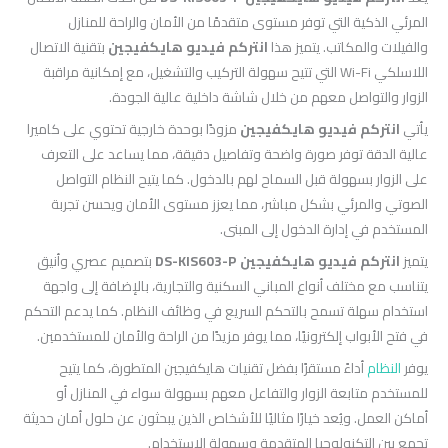
المرئي الذكية التي توفر مستوى متقدمًا من الأمان والراحة للمنازل
والفيلات والمكاتب. يتميز هذا
انتركم فيديو هايكفيجين
بتقنية الاتصال
اللاسلكي Wi-Fi التي تتيح سهولة التركيب والتشغيل، مع إمكانية مراقبة
الزوار والتواصل معهم من خلال شاشة داخلية عالية الجودة.
يأتي
انتركم فيديو هايكفيجين
مزودًا بوحدة خارجية تحتوي على كاميرا
عالية الدقة توفر صورة واضحة وتفاصيل دقيقة، مما يساعد على التعرف
على الزوار بسهولة قبل السماح لهم بالدخول. كما يتيح النظام التواصل
الصوتي والمرئي بشكل مباشر، مما يعزز مستوى الأمان ويحسن تجربة
المستخدم في إدارة الدخول إلى المبنى.
يتميز
انتركم فيديو هايكفيجين DS-KIS603-P
بتصميم عصري وأنيق
يتناسب مع مختلف أنواع المباني السكنية والتجارية، بالإضافة إلى واجهة
استخدام سهلة تسمح بالتحكم السريع في وظائف النظام. كما يدعم التحكم
في فتح الأبواب إلكترونيًا، مما يوفر مزيدًا من الراحة والأمان للمستخدمين.
يوفر
النظام
أداءً مستقرًا بفضل تقنيات هايكفيجين المتطورة، كما يتيح
للمستخدم متابعة الزوار والتفاعل معهم بسهولة سواء في المنازل أو
أماكن العمل. ويُعد خيارًا مثاليًا للأشخاص الذين يبحثون عن حلول أمان حديثة
تجمع بين التكنولوجيا المتقدمة وسهولة الاستخدام.