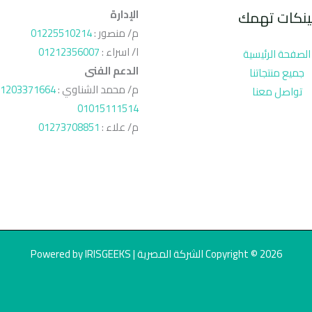
ينكات تهمك
الإدارة
م/ منصور :
01225510214
ا/ اسراء :
01212356007
الصفحة الرئيسية
الدعم الفنى
جميع منتجاتنا
م/ محمد الشناوي :
1203371664
تواصل معنا
01015111514
م/ علاء :
01273708851
Copyright © 2026 الشركة المصرية | Powered by IRISGEEKS