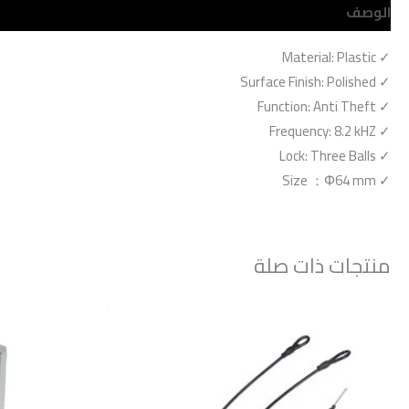
الوصف
مراجعات (0)
Material: Plastic
✓
Surface Finish: Polished
✓
Function: Anti Theft
✓
Frequency: 8.2 kHZ
✓
Lock: Three Balls
✓
Size
：
Φ64 mm
✓
منتجات ذات صلة