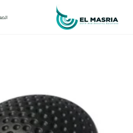
خطي
لى
الصف
لمحتوى