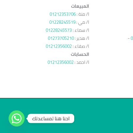
المبيعات
ا/ منة :
01212353706
ا/ مي :
01228245519
ا/ سماء :
01228245573
0
-
ا/ هدير :
01273705210
ا/ صفاء :
01212356002
الحسابات
ا/ احمد :
01212356002
احنا هنا لمساعدتك