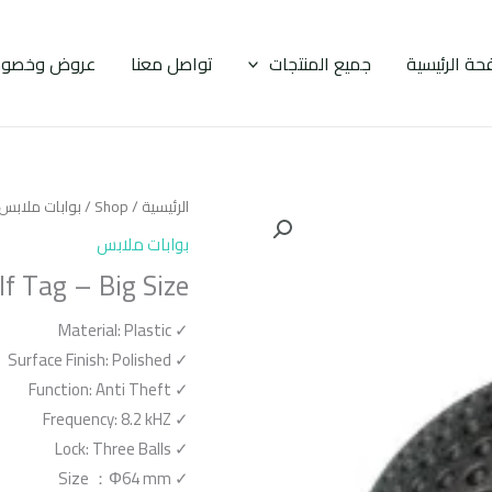
حة الرئيسية
جميع المنتجات
تواصل معنا
عروض وخصوم
الرئيسية
/
Shop
/
بوابات ملابس
بوابات ملابس
lf Tag – Big Size
Material: Plastic
✓
Surface Finish: Polished
✓
Function: Anti Theft
✓
Frequency: 8.2 kHZ
✓
Lock: Three Balls
✓
Size
：
Φ64 mm
✓