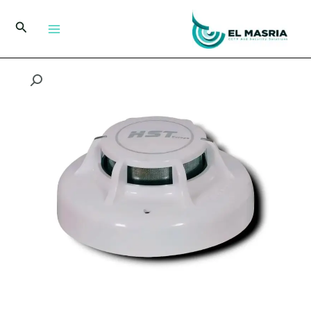
خطي
لى
البحث
لمحتوى