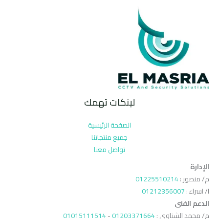
لينكات تهمك
الصفحة الرئيسية
جميع منتجاتنا
تواصل معنا
الإدارة
م/ منصور :
01225510214
ا/ اسراء :
01212356007
الدعم الفنى
م/ محمد الشناوي :
01203371664
-
01015111514