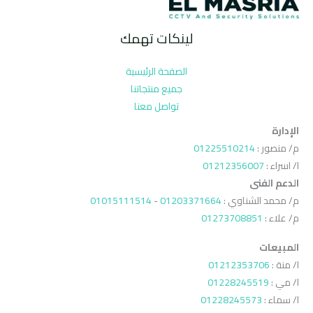
لينكات تهمك
الصفحة الرئيسية
جميع منتجاتنا
تواصل معنا
الإدارة
م/ منصور :
01225510214
ا/ اسراء :
01212356007
الدعم الفنى
م/ محمد الشناوي :
01203371664
-
01015111514
م/ علاء :
01273708851
المبيعات
ا/ منة :
01212353706
ا/ مي :
01228245519
ا/ سماء :
01228245573