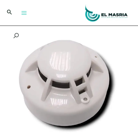
خطي
لى
البحث
لمحتوى