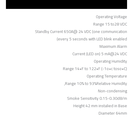
مراجعات (0)
Operating Voltage
Range 15 to28 VDC
Standby Current 650A@ 24 VDC (one communication
every 5 seconds with LED blink enabled)
Maximum Alarm
Current (LED on) 5 mA@24 VDC
Operating Humidity
Range 14•F to 122•F (-1o•c toso•C)
Operating Temperature
Range 10% to 93%Relative Humidity,
Non-condensing
Smoke Sensitivity 0.15-0.30d8/m
Height 42 mm instalied in Base
Diameter 64mm