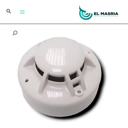
خطي
لى
البحث
لمحتوى