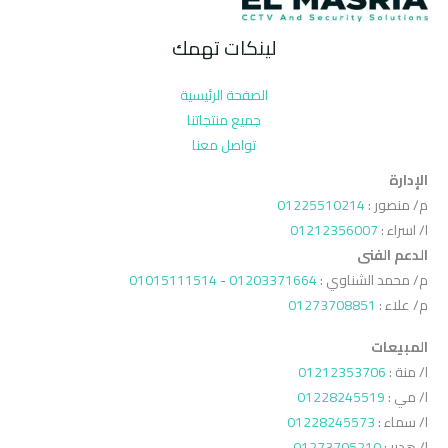
لينكات تهمك
الصفحة الرئيسية
جميع منتجاتنا
تواصل معنا
الإدارة
م/ منصور :
01225510214
ا/ اسراء :
01212356007
الدعم الفنى
م/ محمد الشناوي :
01203371664
-
01015111514
م/ علاء :
01273708851
المبيعات
ا/ منة :
01212353706
ا/ مي :
01228245519
ا/ سماء :
01228245573
ا/ هدير :
01273705210