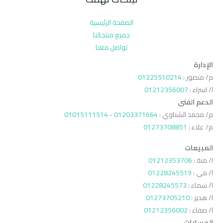
الصفحة الرئيسية
جميع منتجاتنا
تواصل معنا
الإدارة
م/ منصور :
01225510214
ا/ اسراء :
01212356007
الدعم الفنى
م/ محمد الشناوي :
01203371664
-
01015111514
م/ علاء :
01273708851
المبيعات
ا/ منة :
01212353706
ا/ مي :
01228245519
ا/ سماء :
01228245573
ا/ هدير :
01273705210
ا/ صفاء :
01212356002
الحسابات