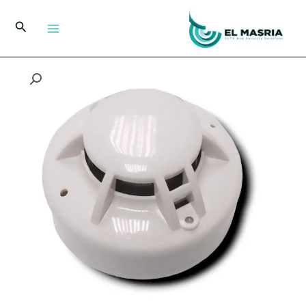
خطي
لى
البحث
لمحتوى