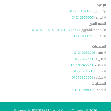
الإدارة
م/ منصور :
01225510214
ا/ اسراء :
01212356007
الدعم الفنى
م/ محمد الشناوي :
01203371664
-
01015111514
م/ علاء :
01273708851
المبيعات
ا/ منة :
01212353706
ا/ مي :
01228245519
ا/ سماء :
01228245573
ا/ هدير :
01273705210
ا/ صفاء :
01212356002
الحسابات
ا/ احمد :
01212356002
Copyright © 2026 الشركة المصرية | Powered by IRISGEEKS