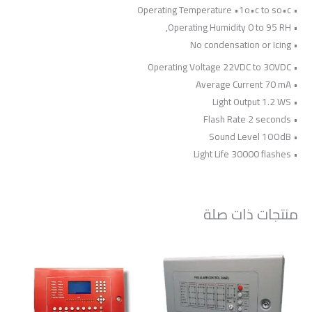
• Operating Temperature •1o•c to so•c
• Operating Humidity 0 to 95 RH,
• No condensation or Icing
• Operating Voltage 22VDC to 30VDC
• Average Current 70 mA
• Light Output 1.2 WS
• Flash Rate 2 seconds
• Sound Level 1OOdB
• Light Life 30000 flashes
منتجات ذات صلة