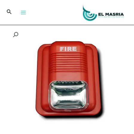
خطي
لى
البحث
لمحتوى