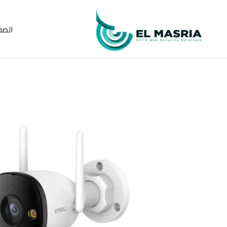
خطي
لى
الصف
لمحتوى