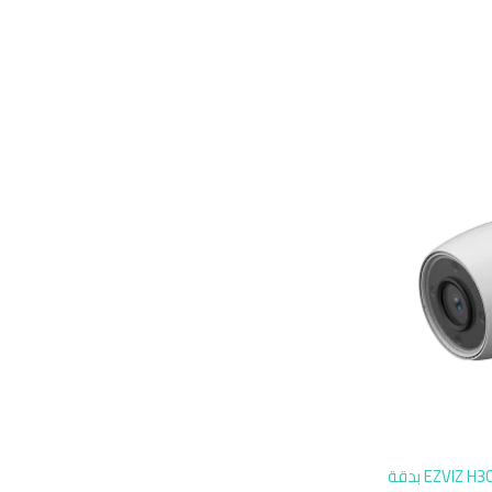
كاميرات مراقبة منزلية خارجية EZVIZ H3C Color بدقة