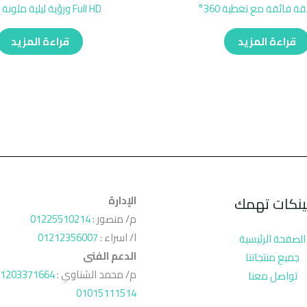
ة فائقة مع تغطية 360°
Full HD ورؤية ليلية ملونة ذكية
قراءة المزيد
قراءة المزيد
ينكات تهمك
الإدارة
م/ منصور :
01225510214
ا/ اسراء :
01212356007
الصفحة الرئيسية
الدعم الفنى
جميع منتجاتنا
م/ محمد الشناوي :
1203371664
تواصل معنا
01015111514