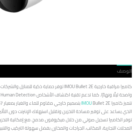
الوصف
مراجعات (0)
كاميرا مراقبة خارجية IMOU Bullet 2E توفر حماية ذكية للمنازل والشركات بفضل جودة التصوير العالية وتقنيات المراقبة الحديثة. تأتي
واضحة ليلًا ونهارًا. كما تدعم تقنية اكتشاف الأشخاص Human Detection لتقليل الإنذارات الخاطئة وزيادة دقة التنبيهات الأمنية.
تتميز كاميرا
IMOU
الذي يساعد على توفير مساحة التخزين وتقليل استهلاك الإنترنت دون التأثي
المحلات التجارية، المكاتب، الجراجات والمخازن بفضل سهولة التركيب والتنب