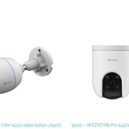
كاميرا مراقبة خارجية 4K EZVIZ H8c Pro – كاميرا