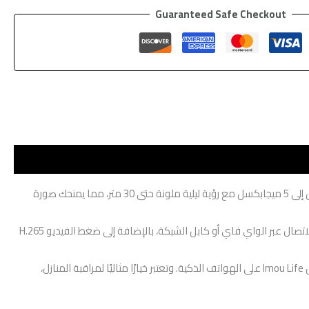
Guaranteed Safe Checkout
بدقة تصل إلى 5 ميجابكسل مع رؤية ليلية ملونة حتى 30 متر، مما يمنحك صورة
Bullet 2E بتصميم خارجي مقاوم للماء والغبار بمعيار IP67، ما يجعلها مناسبة للاستخدام في مختلف الظروف الجوية. تدعم الكاميرا الاتصال عبر الواي فاي أو كابل الشبكة، بالإضافة إلى ضغط الفيديو H.265
توفر الكاميرا تسجيل صوتي من خلال ميكروفون مدمج، مع إمكانية التخزين على كارت ميموري MicroSD، كما يمكن التحكم الكامل بها من خلال تطبيق Imou Life على الهواتف الذكية. وتعتبر خيارًا مثاليًا لمراقبة المنازل،