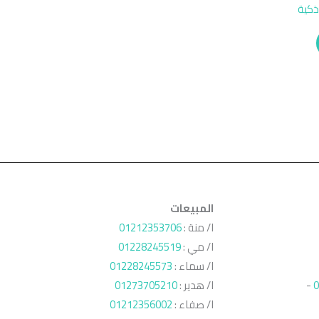
المبيعات
ا/ منة :
01212353706
ا/ مي :
01228245519
ا/ سماء :
01228245573
0
-
ا/ هدير :
01273705210
ا/ صفاء :
01212356002