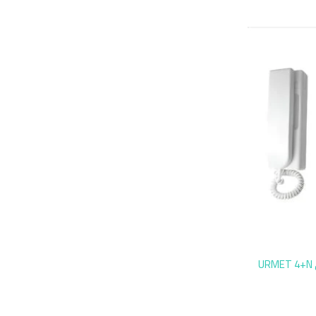
انتركم اورمت ايطالى 10 خط صوتي URMET 4+N