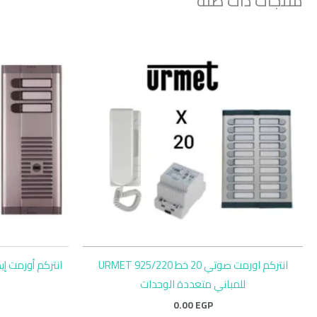
منتجات ذات صلة
انتركم اورمت صوتي 20 خط URMET 925/220
للمباني متعددة الوحدات
0.00
EGP