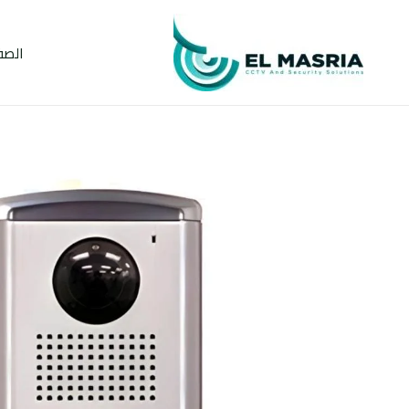
خطي
لى
الصف
لمحتوى
كمية
انتركم
كوماكس
8
خط
DRC-
8AC2
نظام
اتصال
مرئي