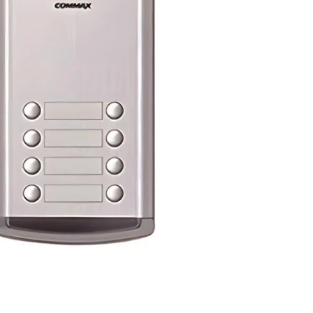
لـ
8
شقق