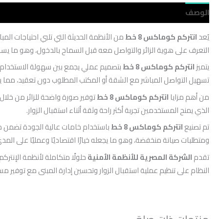
الوصف
مراجعات (0)
يُعد
انتركم كوماكس 8 خط
من الأنظمة الحديثة التي تلبي احتياجات المب
التعرف على هوية الزائر والتواصل معه قبل السماح بالدخول، وهو ما يس
يتميز
انتركم كوماكس 8 خط
بتصميم عملي يجمع بين سهولة الاستخدام وا
تسهيل التواصل المباشر مع الشقة أو المكتب المطلوب دون تعقيد، مما يج
من أهم مزايا
انتركم كوماكس 8 خط
توفير صورة واضحة للزائر من خلال 
الذي يمنح المستخدمين تجربة أكثر راحة وثقة أثناء استقبال الزوار.
تم تصنيع
انتركم كوماكس 8 خط
باستخدام خامات عالية الجودة تضمن مقا
ومتطلبات صيانة منخفضة، وهو ما يجعله خيارًا اقتصاديًا وعمليًا على المد
تقدم
الشركة المصرية للأنظمة الأمنية
حلولًا متكاملة لأنظمة الإنتركم 
النظام على تنظيم عملية استقبال الزوار وتحسين إدارة المبنى مع توفير 