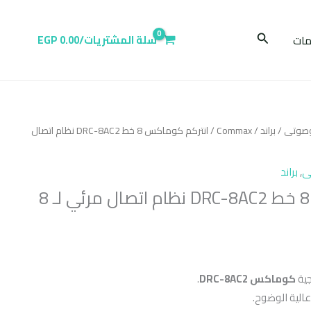
البحث
ات
سلة المشتريات/
0.00
EGP
وصوتى
/
براند
/
Commax
/ انتركم كوماكس 8 خط DRC-8AC2 نظام اتصال
ى
,
براند
انتركم كوماكس 8 خط DRC-8AC2 نظام اتصال مرئي لـ 8
جية
كوماكس DRC-8AC2
.
الية الوضوح.