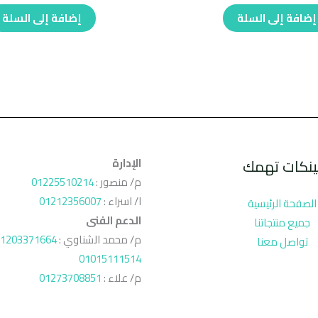
إضافة إلى السلة
إضافة إلى السلة
ينكات تهمك
الإدارة
م/ منصور :
01225510214
ا/ اسراء :
01212356007
الصفحة الرئيسية
الدعم الفنى
جميع منتجاتنا
م/ محمد الشناوي :
1203371664
تواصل معنا
01015111514
م/ علاء :
01273708851