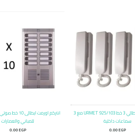
انتركم أورمت إيطالي 3 خط URMET 925/103 مع 3
سماعات داخلية
للمباني والعمارات
0.00
EGP
0.00
EGP