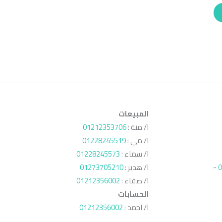
المبيعات
ا/ منة :
01212353706
ا/ مي :
01228245519
ا/ سماء :
01228245573
0
-
ا/ هدير :
01273705210
ا/ صفاء :
01212356002
الحسابات
ا/ احمد :
01212356002