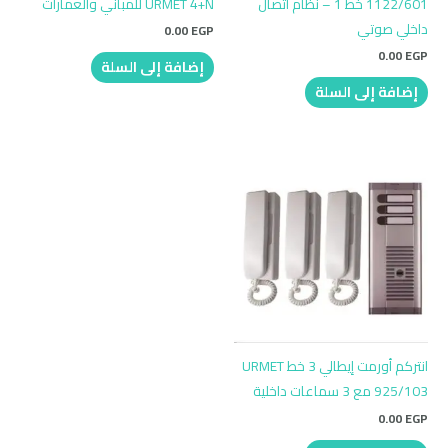
1122/601 خط 1 – نظام اتصال
URMET 4+N للمباني والعمارات
داخلي صوتي
0.00
EGP
0.00
EGP
إضافة إلى السلة
إضافة إلى السلة
انتركم أورمت إيطالي 3 خط URMET
925/103 مع 3 سماعات داخلية
0.00
EGP