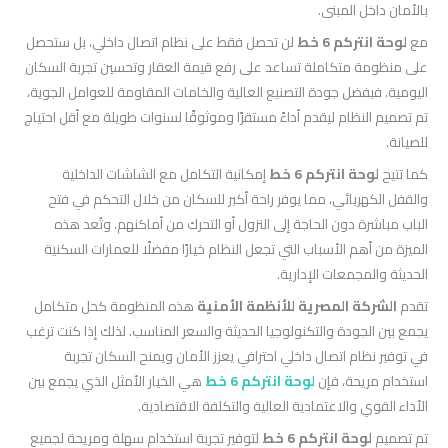
بالأمان داخل المبنى.
مع
لوحة انتركم 6 خط
لن تحصل فقط على نظام اتصال داخلي، بل ستحصل
على منظومة متكاملة تساعد على رفع قيمة العقار وتحسين تجربة السكان
اليومية. فبفضل جودة التصنيع العالية والخامات المقاومة للعوامل الجوية،
تم تصميم النظام ليقدم أداءً مستقرًا وموثوقًا لسنوات طويلة مع أقل احتياج
للصيانة.
كما تتيح
لوحة انتركم 6 خط
إمكانية التكامل مع الشاشات الداخلية
والقفل الكهربائي، مما يوفر راحة أكبر للسكان من خلال التحكم في فتح
الباب مباشرة دون الحاجة إلى النزول أو التحرك من أماكنهم. وتُعد هذه
الميزة من أهم الأسباب التي تجعل النظام خيارًا مفضلًا للعمارات السكنية
الحديثة والمجمعات الإدارية.
تقدم
الشركة المصرية للأنظمة الأمنية
هذه المنظومة كحل متكامل
يجمع بين الجودة والتكنولوجيا الحديثة والسعر المناسب. لذلك إذا كنت ترغب
في توفير نظام اتصال داخلي احترافي يعزز الأمان ويمنح السكان تجربة
استخدام مريحة، فإن
لوحة انتركم 6 خط
هي الخيار الأمثل الذي يجمع بين
الأداء القوي والاعتمادية العالية والتكلفة الاقتصادية.
تم تصميم
لوحة انتركم 6 خط
لتوفير تجربة استخدام سهلة ومريحة لجميع