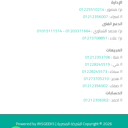
الإدارة
م/ منصور :
01225510214
ا/ اسراء :
01212356007
الدعم الفنى
م/ محمد الشناوي :
01203371664
-
01015111514
م/ علاء :
01273708851
المبيعات
ا/ منة :
01212353706
ا/ مي :
01228245519
ا/ سماء :
01228245573
ا/ هدير :
01273705210
ا/ صفاء :
01212356002
الحسابات
ا/ احمد :
01212356002
Copyright © 2026 الشركة المصرية | Powered by IRISGEEKS