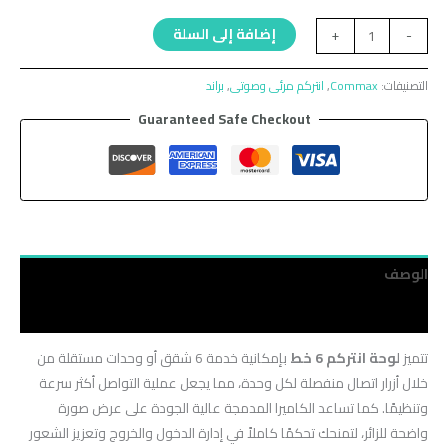
إضافة إلى السلة
+
-
التصنيفات:
Commax
,
انتركم مرئى وصوتى
,
براند
Guaranteed Safe Checkout
الوصف
مراجعات (0)
تتميز
لوحة انتركم 6 خط
بإمكانية خدمة 6 شقق أو وحدات مستقلة من
خلال أزرار اتصال منفصلة لكل وحدة، مما يجعل عملية التواصل أكثر سرعة
وتنظيمًا. كما تساعد الكاميرا المدمجة عالية الجودة على عرض صورة
واضحة للزائر، لتمنحك تحكمًا كاملاً في إدارة الدخول والخروج وتعزيز الشعور