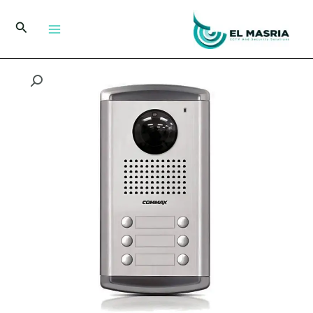
خطي
لى
البحث
لمحتوى
كمية
لوحة
انتركم
6
خط
كوماكس
DRC-
6AC2
بكاميرا
ملونة
للمباني
السكنية