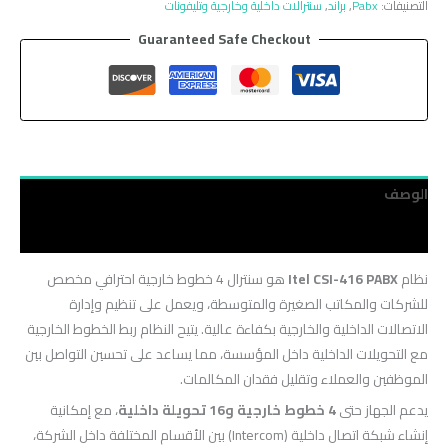
التصنيفات:
Pabx
,
براند
,
سنترالات داخلية وخارجية وتليفونات
Guaranteed Safe Checkout
الوصف
مراجعات (0)
نظام
Itel CSI-416 PABX
هو سنترال 4 خطوط خارجية احترافي مخصص
للشركات والمكاتب الصغيرة والمتوسطة، ويعمل على تنظيم وإدارة
الاتصالات الداخلية والخارجية بكفاءة عالية. يتيح النظام ربط الخطوط الخارجية
مع التحويلات الداخلية داخل المؤسسة، مما يساعد على تحسين التواصل بين
الموظفين والعملاء وتقليل فقدان المكالمات.
يدعم الجهاز حتى
4 خطوط خارجية و16 تحويلة داخلية
، مع إمكانية
إنشاء شبكة اتصال داخلية (Intercom) بين الأقسام المختلفة داخل الشركة،