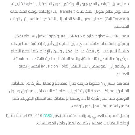
مما يسهل التواصل السريع بين الموظفين بدون الحاجة إلى خطوط خارجية.
كما يوفر نظام تحويل المكالمات (Call Transfer) وإعادة توجيه المكالمات
(Call Forward) لضمان وصول المكالمات إلى الشخص المناسب في الوقت
المناسب.
يتميز سنترال 4 خطوط خارجية Itel CSI-416 بواجهة تشغيل بسيطة يمكن
برمجتها باستخدام هاتف عادي دون الحاجة إلى أجهزة إضافية، مما يجعله
مناسبًا للشركات التي تبحث عن حل عملي وسهل الإدارة. كما يدعم النظام
عرض رقم المتصل (Caller ID)، والمكالمات الجماعية (Conference Call)،
بالإضافة إلى الموسيقى أثناء الانتظار (Music on Hold) لتحسين تجربة
العملاء.
يُعد هذا سنترال 4 خطوط خارجية خيارًا اقتصاديًا وفعالًا للشركات، العيادات،
الفنادق، ومراكز الخدمة التي تحتاج إلى نظام اتصالات داخلي موثوق وسهل
التوسع. كما يتميز بثبات الأداء وحفظ الإعدادات عند انقطاع الكهرباء، مما
يضمن استمرارية العمل دون توقف.
بفضل تصميمه العملي وميزاته المتقدمة، يُعتبر Itel CSI-416
PABX
حلًا مثاليًا
لإدارة الاتصالات وتحسين كفاءة العمل داخل المؤسسات.