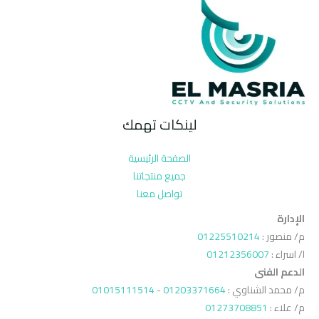
لينكات تهمك
الصفحة الرئيسية
جميع منتجاتنا
تواصل معنا
الإدارة
م/ منصور :
01225510214
ا/ اسراء :
01212356007
الدعم الفنى
م/ محمد الشناوي :
01203371664
-
01015111514
م/ علاء :
01273708851