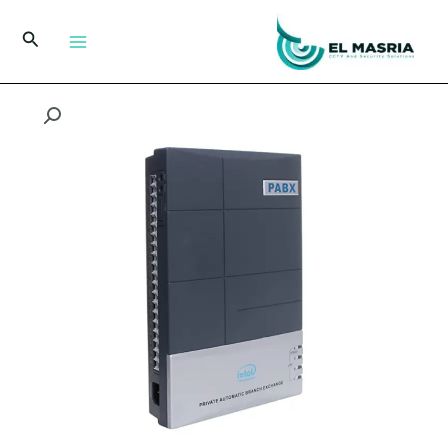
خطي
لى
البحث
لمحتوى