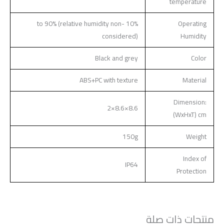
temperature
10% to 90% (relative humidity non-
Operating
considered)
Humidity
Black and grey
Color
ABS+PC with texture
Material
Dimension:
8.6×8.6×2
(WxHxT) cm
150g
Weight
Index of
IP64
Protection
منتجات ذات صلة