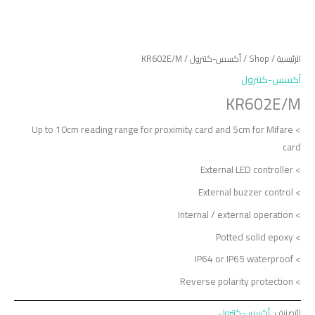
الرئيسية
/
Shop
/
أكسس-كنترول
/ KR602E/M
أكسس-كنترول
KR602E/M
> Up to 10cm reading range for proximity card and 5cm for Mifare
card
> External LED controller
> External buzzer control
> Internal / external operation
> Potted solid epoxy
> IP64 or IP65 waterproof
> Reverse polarity protection
التصنيف:
أكسس-كنترول