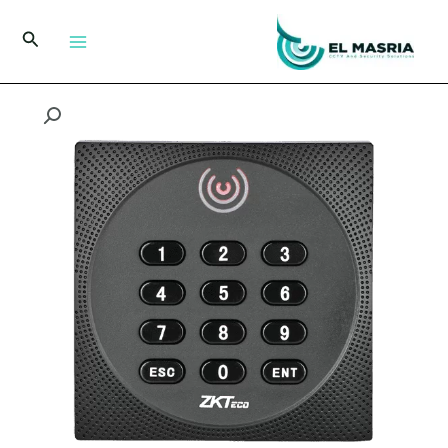
خطي
لى
البحث
لمحتوى