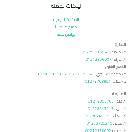
لينكات تهمك
الصفحة الرئيسية
جميع منتجاتنا
تواصل معنا
الإدارة
م/ منصور :
01225510214
ا/ اسراء :
01212356007
الدعم الفنى
م/ محمد الشناوي :
01203371664
-
01015111514
م/ علاء :
01273708851
المبيعات
ا/ منة :
01212353706
ا/ مي :
01228245519
ا/ سماء :
01228245573
ا/ هدير :
01273705210
ا/ صفاء :
01212356002