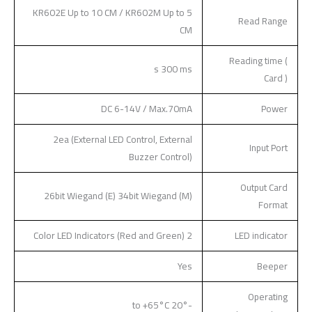
KR602E Up to 10 CM / KR602M Up to 5
Read Range
CM
Reading time (
s 300 ms
Card )
DC 6-14V / Max.70mA
Power
2ea (External LED Control, External
Input Port
Buzzer Control)
Output Card
26bit Wiegand (E) 34bit Wiegand (M)
Format
2 Color LED Indicators (Red and Green)
LED indicator
Yes
Beeper
Operating
-20° to +65°C