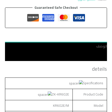
Guaranteed Safe Checkout
الوصف
مراجعات (0)
deteils
Specifications
ZK-KR602E
Product Code
KR602E/M
Model