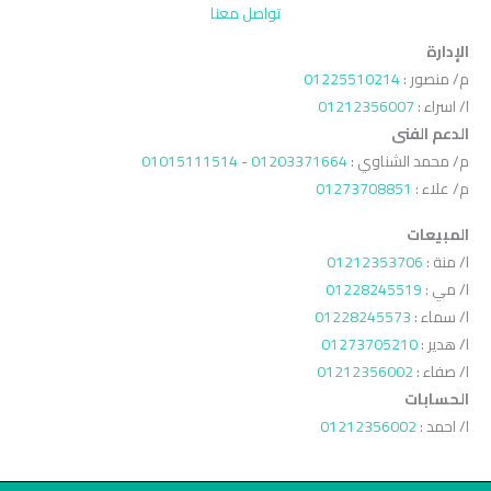
تواصل معنا
الإدارة
م/ منصور :
01225510214
ا/ اسراء :
01212356007
الدعم الفنى
م/ محمد الشناوي :
01203371664
-
01015111514
م/ علاء :
01273708851
المبيعات
ا/ منة :
01212353706
ا/ مي :
01228245519
ا/ سماء :
01228245573
ا/ هدير :
01273705210
ا/ صفاء :
01212356002
الحسابات
ا/ احمد :
01212356002