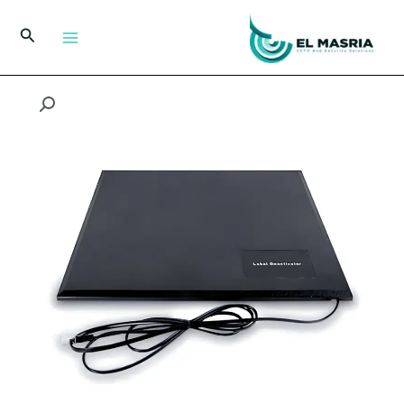
خطي
لى
البحث
لمحتوى