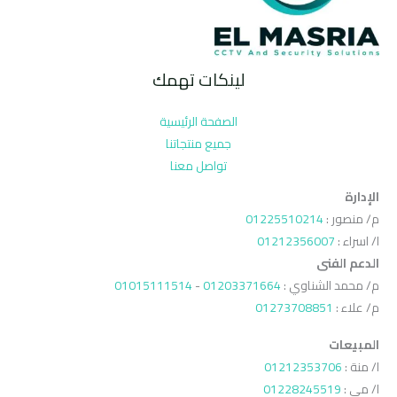
لينكات تهمك
الصفحة الرئيسية
جميع منتجاتنا
تواصل معنا
الإدارة
م/ منصور :
01225510214
ا/ اسراء :
01212356007
الدعم الفنى
م/ محمد الشناوي :
01203371664
-
01015111514
م/ علاء :
01273708851
المبيعات
ا/ منة :
01212353706
ا/ مي :
01228245519