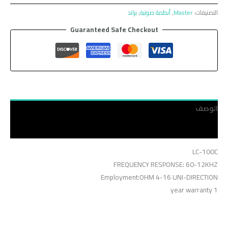
التصنيفات:
Master
,
أنظمة صوتية
,
براند
Guaranteed Safe Checkout
الوصف
مراجعات (0)
LC-100C
FREQUENCY RESPONSE: 60-12KHZ
Employment:OHM 4-16 UNI-DIRECTION
1 year warranty