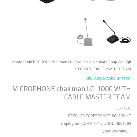
الرئيسية
/
Shop
/
أنظمة صوتية
/
براند
/
/ MICROPHONE chairman LC-
Master
100C WITH CABLE MASTER TEAM
Master
,
أنظمة صوتية
,
براند
MICROPHONE chairman LC-100C WITH
CABLE MASTER TEAM
LC-100C
FREQUENCY RESPONSE: 60-12KHZ
Employment:OHM 4-16 UNI-DIRECTION
1 year warranty