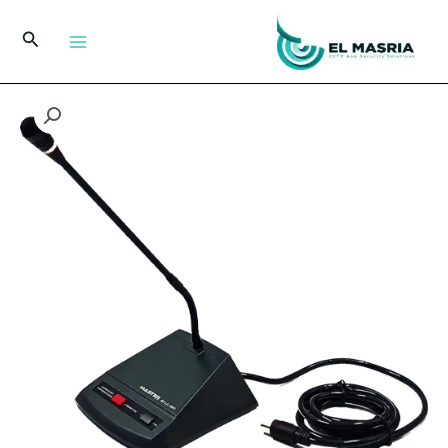
خطي
لى
البحث
لمحتوى