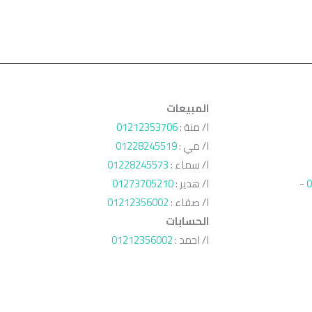
المبيعات
ا/ منة :
01212353706
ا/ مي :
01228245519
ا/ سماء :
01228245573
0
-
ا/ هدير :
01273705210
ا/ صفاء :
01212356002
الحسابات
ا/ احمد :
01212356002