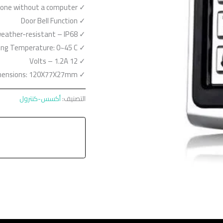
✓ Operates stand-alone without a computer.
✓ Door Bell Function
✓ Outdoor weather-resistant – IP68.
✓ Operating Temperature: 0~45 C
✓ 12 Volts – 1.2A
✓ Dimensions: 120X77X27mm
التصنيف:
أكسس-كنترول