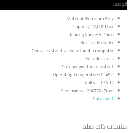
الوصف
مراجعات (0)
Material: Aluminum Alloy
Capacity: 10,000 User
Reading Range: 5-15cm
Built-in RF reader.
Operates stand-alone without a computer.
Pin code access.
Outdoor weather resistant.
Operating Temperature: 0~45 C
12 Volts – 1.2A
Dimensions: 120X77X27mm
Datasheet
منتجات ذات صلة