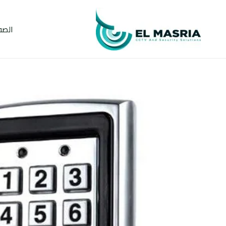
خطي
لى
الصف
لمحتوى