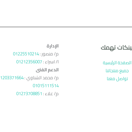
ينكات تهمك
الإدارة
م/ منصور :
01225510214
ا/ اسراء :
01212356007
الصفحة الرئيسية
الدعم الفنى
جميع منتجاتنا
م/ محمد الشناوي :
1203371664
تواصل معنا
01015111514
م/ علاء :
01273708851