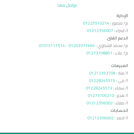
تواصل معنا
الإدارة
م/ منصور :
01225510214
ا/ اسراء :
01212356007
الدعم الفنى
م/ محمد الشناوي :
01203371664
-
01015111514
م/ علاء :
01273708851
المبيعات
ا/ منة :
01212353706
ا/ مي :
01228245519
ا/ سماء :
01228245573
ا/ هدير :
01273705210
ا/ صفاء :
01212356002
الحسابات
ا/ احمد :
01212356002