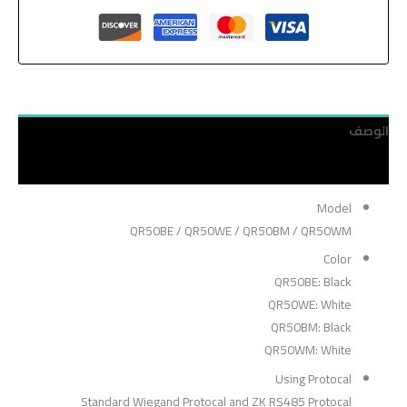
الوصف
مراجعات (0)
Model
QR50BE / QR50WE / QR50BM / QR50WM
Color
QR50BE: Black
QR50WE: White
QR50BM: Black
QR50WM: White
Using Protocal
Standard Wiegand Protocal and ZK RS485 Protocal