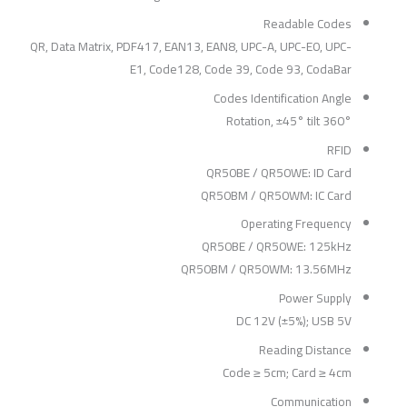
Readable Codes
QR, Data Matrix, PDF417, EAN13, EAN8, UPC-A, UPC-E0, UPC-
E1, Code128, Code 39, Code 93, CodaBar
Codes Identification Angle
360° Rotation, ±45° tilt
RFID
QR50BE / QR50WE: ID Card
QR50BM / QR50WM: IC Card
Operating Frequency
QR50BE / QR50WE: 125kHz
QR50BM / QR50WM: 13.56MHz
Power Supply
DC 12V (±5%); USB 5V
Reading Distance
Code ≥ 5cm; Card ≥ 4cm
Communication