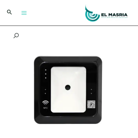
خطي
لى
البحث
لمحتوى