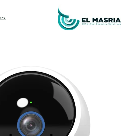
خطي
لى
الصف
لمحتوى