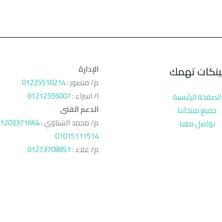
ينكات تهمك
الإدارة
م/ منصور :
01225510214
ا/ اسراء :
01212356007
الصفحة الرئيسية
الدعم الفنى
جميع منتجاتنا
م/ محمد الشناوي :
1203371664
تواصل معنا
01015111514
م/ علاء :
01273708851