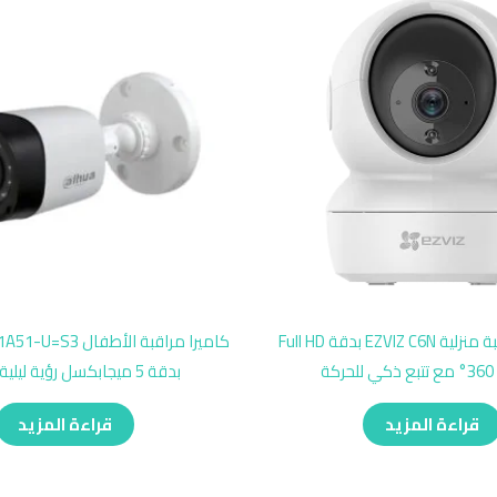
كاميرات مراقبة منزلية EZVIZ C6N بدقة Full HD
كاميرا مراقبة الأطف
كة
بدقة 5 ميجابكسل رؤية ليلية واضحة
قراءة المزيد
قراءة المزيد