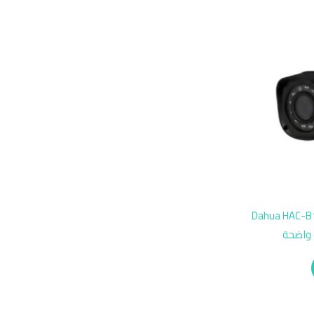
ال Dahua HAC-B1A51-U=S3