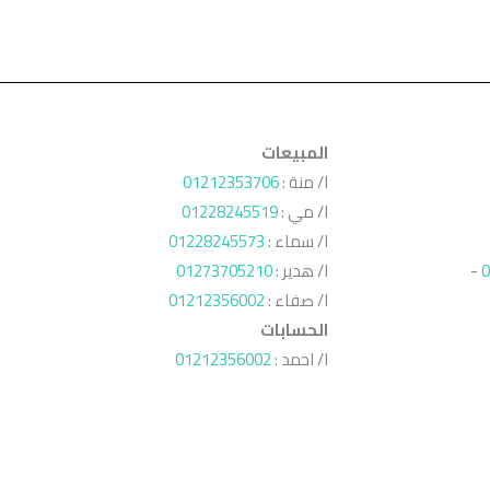
المبيعات
ا/ منة :
01212353706
ا/ مي :
01228245519
ا/ سماء :
01228245573
0
-
ا/ هدير :
01273705210
ا/ صفاء :
01212356002
الحسابات
ا/ احمد :
01212356002