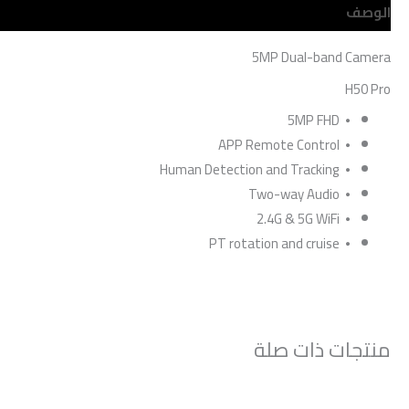
الوصف
مراجعات (0)
5MP Dual-band Camera
H50 Pro
⦁ 5MP FHD
⦁ APP Remote Control
⦁ Human Detection and Tracking
⦁ Two-way Audio
⦁ 2.4G & 5G WiFi
⦁ PT rotation and cruise
منتجات ذات صلة