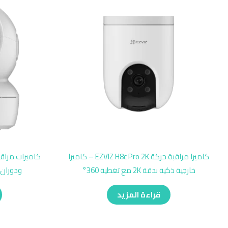
كاميرا مراقبة حركة EZVIZ H8c Pro 2K – كاميرا
خارجية ذكية بدقة 2K مع تغطية 360°
ودوران 360° مع تتبع ذكي للحر
قراءة المزيد