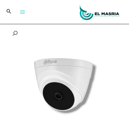
خطي
لى
البحث
لمحتوى