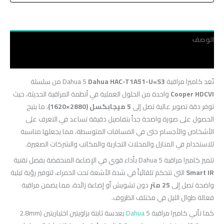
الوصف
مراجعات (0)
تُعد كاميرا مراقبة Dahua 5
Dahua HAC-T1A51-U=S3
من سلسلة
Cooper HDCVI
واحدة من الحلول العملية في أنظمة المراقبة الحديثة، حيث
توفر دقة تصوير عالية تصل إلى
5 ميجابكسل (2880×1620)
، ما يتيح
الحصول على صورة واضحة جداً بتفاصيل دقيقة تساعد في التعرف على
الأشخاص والأجسام حتى في المسافات المتوسطة، مما يجعلها مناسبة
للاستخدام في المنازل والمحلات التجارية والمكاتب والشركات الصغيرة.
تتميز كاميرا مراقبة Dahua 5 بأداء قوي في الإضاءة المنخفضة بفضل تقنية
Smart IR
التي تتحكم تلقائياً في شدة الأشعة تحت الحمراء، لتوفير رؤية ليلية
واضحة تصل إلى
25 متر
دون تشويش أو إضاءة زائدة، مما يضمن مراقبة
فعالة طوال الليل في مختلف الظروف.
كما تأتي كاميرا مراقبة
Dahua
5 بعدسة ثابتة بزاويتين اختياريتين (2.8mm