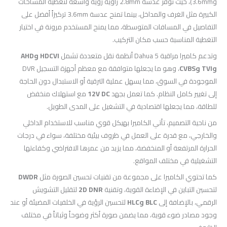
و3.6mm)، حيث توفر عدسة 2.8mm زاوية رؤية واسعة لتغطية المساحات
الكبيرة مثل الغرف والمداخل، بينما تمنح عدسة 3.6mm تركيزاً أفضل على
التفاصيل في المسافات المتوسطة، مما يمنح المستخدم مرونة في اختيار
التغطية المناسبة حسب مكان التركيب.
وتدعم كاميرا مراقبة Dahua 5 أنظمة نقل متعددة تشمل
HDCVI وAHD
وTVI وCVBS
، وهو ما يجعلها متوافقة مع معظم أجهزة التسجيل DVR
الموجودة في السوق، مما يسهل عملية الترقية أو الاستبدال دون الحاجة
إلى تغيير كامل النظام. كما تعمل بجهد
12V DC
مع استهلاك منخفض
للطاقة، مما يجعلها اقتصادية في التشغيل على المدى الطويل.
من ناحية التصميم، تأتي الكاميرا بهيكل قوي مناسب للاستخدام الداخلي
والخارجي، مع قدرة على العمل في ظروف بيئية مختلفة، سواء في درجات
الحرارة المرتفعة أو المنخفضة، مما يزيد من عمرها الافتراضي وكفاءتها
التشغيلية في مختلف المواقع.
كما تحتوي الكاميرا على مجموعة من تقنيات تحسين الصورة مثل
DWDR
لتحسين التباين في الإضاءة القوية، وتقنية
2D DNR
لتقليل التشويش
الرقمي، بالإضافة إلى
BLC وHLC
لتحسين الرؤية في الخلفيات المضيئة أو عند
وجود مصادر ضوء قوية، مما يضمن صورة أكثر وضوحاً وثباتاً في مختلف