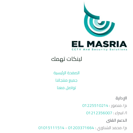
لينكات تهمك
الصفحة الرئيسية
جميع منتجاتنا
تواصل معنا
الإدارة
م/ منصور :
01225510214
ا/ اسراء :
01212356007
الدعم الفنى
م/ محمد الشناوي :
01203371664
-
01015111514