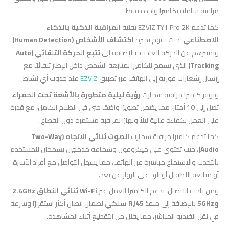
مراقبة شاملة بكاميرا واحدة فقط.
كما تدعم EZVIZ TY1 Pro 2K تقنية
المراقبة الذكية بالذكاء
الاصطناعي
، حيث تقوم بميزة
اكتشاف الأشخاص (Human Detection)
وتمييزهم عن الحركة العادية، بالإضافة إلى
تتبع الحركة التلقائي (Auto
Tracking)
الذي يسمح للكاميرا بمتابعة الشخص داخل الإطار تلقائيًا مع
إرسال إشعارات فورية إلى الهاتف عبر تطبيق
EZVIZ
عند حدوث أي نشاط.
وتوفر كاميرا مراقبة سمارت
رؤية ليلية متطورة بالأشعة تحت الحمراء
تصل إلى 10 أمتار، مما يضمن تصويرًا واضحًا حتى في الظلام الكامل، مع قدرة
على العمل بكفاءة عالية ليلاً ونهارًا لمراقبة مستمرة دون انقطاع.
كما تدعم كاميرا مراقبة سمارت
الصوت ثنائي الاتجاه (Two-Way
Audio)
، حيث تحتوي على ميكروفون وسماعة مدمجين يسمحان للمستخدم
بالتحدث والاستماع مباشرة عبر الهاتف، مما يسهل التواصل مع أفراد الأسرة
أو متابعة الأطفال أو الرد على الزوار عن بعد.
ومن ناحية الاتصال، تدعم الكاميرا العمل عبر
Wi-Fi ثنائي النطاق 2.4GHz
و5GHz
بالإضافة إلى منفذ
RJ45 سلكي
لضمان اتصال أكثر استقرارًا وسرعة
في نقل الفيديو المباشر، مما يقلل من التقطيع أثناء المشاهدة.