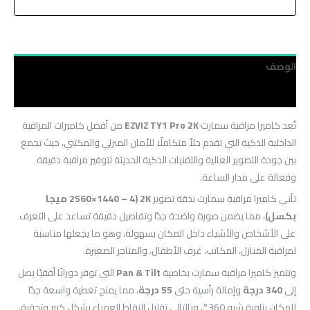
الوصف
مراجعات (0)
تُعد كاميرا مراقبة سمارت
EZVIZ TY1 Pro 2K
من أفضل كاميرات المراقبة
الداخلية الذكية التي تقدم حلاً متكاملًا للأمان المنزلي والمكتبي، حيث تجمع
بين جودة التصوير العالية والتقنيات الذكية الحديثة لتوفير مراقبة دقيقة
وفعالة على مدار الساعة.
تأتي كاميرا مراقبة سمارت بدقة تصوير
2K (2560×1440 – 4 ميجا
بكسل)
، مما يضمن صورة واضحة جدًا وتفاصيل دقيقة تساعد على التعرف
على الأشخاص والأشياء داخل المكان بسهولة، وهو ما يجعلها مناسبة
لمراقبة المنازل، المكاتب، غرف الأطفال، والمتاجر الصغيرة.
وتتميز كاميرا مراقبة سمارت بخاصية
Pan & Tilt
التي توفر دورانًا أفقيًا يصل
إلى
340 درجة
وإمالة رأسية حتى
55 درجة
، مما يمنح تغطية واسعة جدًا
للمكان بزاوية شبه 360°، وبالتالي تقليل النقاط العمياء بشكل كبير وتحقيق