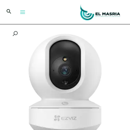
خطي
لى
البحث
لمحتوى